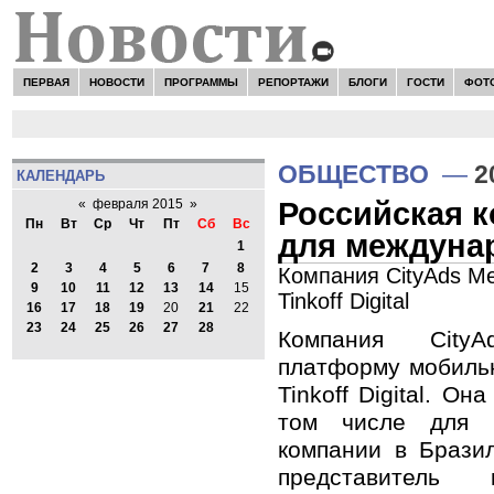
ПЕРВАЯ
НОВОСТИ
ПРОГРАММЫ
РЕПОРТАЖИ
БЛОГИ
ГОСТИ
ФОТ
ОБЩЕСТВО
—
2
КАЛЕНДАРЬ
Российская к
«
февраля 2015
»
Пн
Вт
Ср
Чт
Пт
Сб
Вс
для междуна
1
2
3
4
5
6
7
8
Компания CityAds M
9
10
11
12
13
14
15
Tinkoff Digital
16
17
18
19
20
21
22
23
24
25
26
27
28
Компания City
платформу мобиль
Tinkoff Digital. Он
том числе для 
компании в Брази
представитель