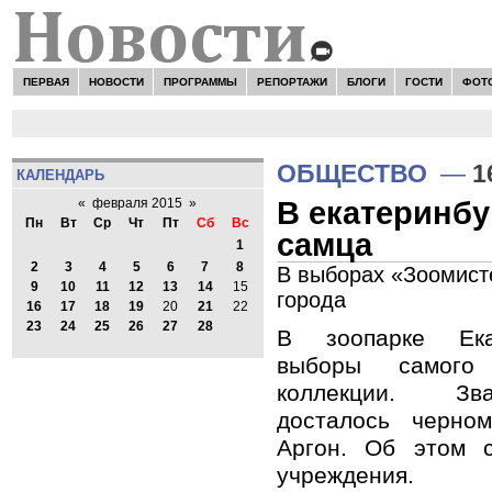
ПЕРВАЯ
НОВОСТИ
ПРОГРАММЫ
РЕПОРТАЖИ
БЛОГИ
ГОСТИ
ФОТ
ОБЩЕСТВО
—
1
КАЛЕНДАРЬ
В екатеринбу
«
февраля 2015
»
Пн
Вт
Ср
Чт
Пт
Сб
Вс
самца
1
2
3
4
5
6
7
8
В выборах «Зоомист
9
10
11
12
13
14
15
города
16
17
18
19
20
21
22
23
24
25
26
27
28
В зоопарке Ека
выборы самого
коллекции. Зв
досталось черно
Аргон. Об этом 
учреждения.