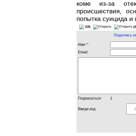
коме из-за оте
происшествия, ос
попытка суицида и 
335
(
Поделись н
Имя *:
Email:
Подписаться:
1
Введи код: