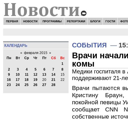
ПЕРВАЯ
НОВОСТИ
ПРОГРАММЫ
РЕПОРТАЖИ
БЛОГИ
ГОСТИ
ФОТ
СОБЫТИЯ
—
15
КАЛЕНДАРЬ
Врачи начали
«
февраля 2015
»
Пн
Вт
Ср
Чт
Пт
Сб
Вс
комы
1
2
3
4
5
6
7
8
Медики госпиталя в 
9
10
11
12
13
14
15
поддерживают 21-ле
16
17
18
19
20
21
22
23
24
25
26
27
28
Врачи пытаются в
Кристину Браун,
покойной певицы У
сообщает CNN N
собственные источ