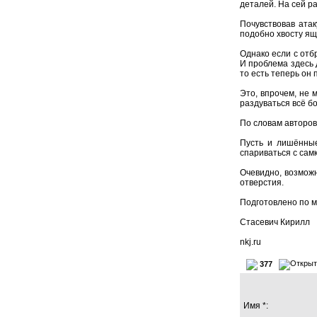
деталей. На сей р
Почувствовав ата
подобно хвосту ящ
Однако если с отб
И проблема здесь 
то есть теперь он 
Это, впрочем, не
раздуваться всё б
По словам авторов
Пусть и лишённые
спариваться с сам
Очевидно, возможн
отверстия.
Подготовлено по 
Стасевич Кирилл
nkj.ru
377
Имя *: