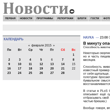
ПЕРВАЯ
НОВОСТИ
ПРОГРАММЫ
РЕПОРТАЖИ
БЛОГИ
ГОСТИ
ФОТ
НАУКА
—
23:08
0
КАЛЕНДАРЬ
В минуту оп
«
февраля 2015
»
Способность животны
Пн
Вт
Ср
Чт
Пт
Сб
Вс
Некоторые скорпио
1
но и часть пищев
2
3
4
5
6
7
8
месяцев.
9
10
11
12
13
14
15
Способность живо
16
17
18
19
20
21
22
известный пример 
23
24
25
26
27
28
от себя щупальце; 
голотурии бросаю
буквальном смысл
восстанавливается
В статье в PLoS 
описывает ещё од
отбрасывать свой 
частью брюшка.)
Вообще говоря, вп