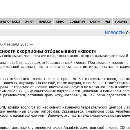
ОРЕПОРТАЖИ
ЭФИР
ПРЕССА
КИНО
СОБЫТИЯ
КНИГИ
МЫ
ПАМЯТЬ
НОВОСТИ:
Сер
6 Февраля 2015
—
асности скорпионы отбрасывают «хвост»
х отбрасывать часть тела или орган, чтобы спастись от врага, называют автотомией
ны, подобно ящерицам, отбрасывают свой «хвост». При этом они теряют не 
арительной системы, что, впрочем, не мешает им жить, питаться и разм
тных отбрасывать часть тела или орган, чтобы спастись от врага, назы
– конечно, ящерицы. Но кто ещё, кроме ящериц, способен на такое? Осьмино
раки – отбрасывают клешни; насекомым и паукам не жалко ног. Есть и более э
т «в лицо» хищнику собственные внутренности (кишечник и кювьеровы орга
е раздеваются, оставляя врагу кожу, которая у мышей легко отделяется о
.
ONE группа зоологов из нескольких научно-исследовательских центров Л
ин необычный случай автотомии. Оказывается, скорпионы рода Ananteri
хвост с ядовитым крючком. (Впрочем, эту часть тела скорпионов правильнее
ервые автотомию у одного из видов Ananteris заметили ещё в конце XIX ве