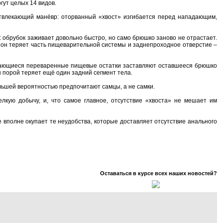
гут целых 14 видов.
 отвлекающий манёвр: оторванный «хвост» изгибается перед нападающим,
: обрубок заживает довольно быстро, но само брюшко заново не отрастает.
» он теряет часть пищеварительной системы и заднепроходное отверстие –
ивающиеся переваренные пищевые остатки заставляют оставшееся брюшко
н порой теряет ещё один задний сегмент тела.
ольшей вероятностью предпочитают самцы, а не самки.
лкую добычу, и, что самое главное, отсутствие «хвоста» не мешает им
вполне окупает те неудобства, которые доставляет отсутствие анального
Оставаться в курсе всех наших новостей?