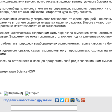
аз исследователи выяснили, что отсекать заднюю, вытянутую часть брюшка мо
ку кого-нибудь крупного, с кем им не справиться, скорпионы решаются на
ерицы, пока его бывший хозяин старается куда-нибудь сбежать.
расыванием «хвоста» у скорпионов всё хорошо, то с регенерацией – не очень
даже не в том, что скорпион лишается ядовитого крючка. Вместе с «хвостом
просто не может избавляться от экскрементов.
 мешает «бесхвостым» скорпионам жить ещё около 8 месяцев, хотя накапл
ольше. Экскрементов может скопиться столько, что под их давлением скорпио
 работы, и в природе, и в лабораторных экспериментах терять «хвосты» с б
 ядовитого оружия, самцы скорпионов могут прокормиться, охотясь на ме
ками.
ость за оставшиеся 8 месяцев продолжить свой род в эволюционном смысле 
материалам ScienceNOW.
(0)
Поделись новостью с друзьями: