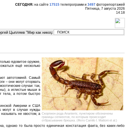
СЕГОДНЯ:
на сайте
17515
телепрограмм
и
3497
фоторепортажей
Пятница, 7 августа 2026
14:18
гей Цыпляев "Мир как никогда близко стоит к угрозе третьей мировой во
только ядовитое оружие,
ножаться ещё несколько
вают автотомией. Самый
ги – они могут оторвать
кзотические случаи: так,
ны), а иглистые мыши в
т тела, а потом быстро
атинской Америки и США
s могут в случае нужды
Скорпион рода Ananteris; пунктиром обозначены
 называть не хвостом, а
границы сегментов, по которым происходит
отбрасывание брюшка. (Фото Camilo I. Mattoni et al.)
ка, однако то была просто единичная констатация факта, без каких-либо