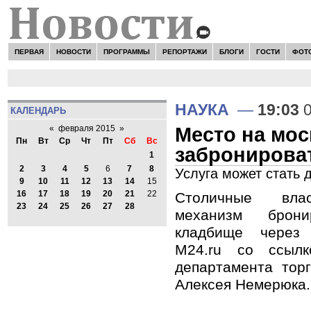
ПЕРВАЯ
НОВОСТИ
ПРОГРАММЫ
РЕПОРТАЖИ
БЛОГИ
ГОСТИ
ФОТ
НАУКА
—
19:03
0
КАЛЕНДАРЬ
Место на мо
«
февраля 2015
»
Пн
Вт
Ср
Чт
Пт
Сб
Вс
забронироват
1
2
3
4
5
6
7
8
Услуга может стать 
9
10
11
12
13
14
15
16
17
18
19
20
21
22
Столичные вла
23
24
25
26
27
28
механизм брон
кладбище через 
M24.ru со ссылк
департамента тор
Алексея Немерюка.