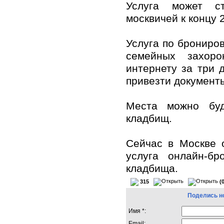
Услуга может с
москвичей к концу 
Услуга по брониро
семейных захоро
интернету за три 
привезти документ
Места можно буд
кладбищ.
Сейчас в Москве 
услуга онлайн-бр
кладбища.
315
(
Поделись н
Имя *:
Email: