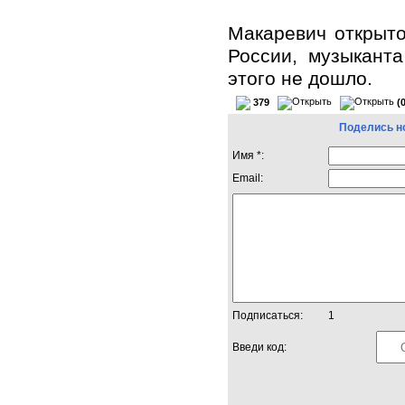
Макаревич открыто
России, музыкант
этого не дошло.
379
(
Поделись н
Имя *:
Email:
Подписаться:
1
Введи код: