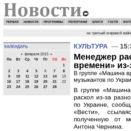
ПЕРВАЯ
НОВОСТИ
ПРОГРАММЫ
РЕПОРТАЖИ
БЛОГИ
ГОСТИ
ФОТ
 Цыпляев "Мир как никогда близко стоит к угрозе третьей мировой войны
КУЛЬТУРА
—
15:
КАЛЕНДАРЬ
Менеджер рас
«
февраля 2015
»
Пн
Вт
Ср
Чт
Пт
Сб
Вс
времени» из-
1
2
3
4
5
6
7
8
В группе «Машина в
9
10
11
12
13
14
15
музыкантов по Укра
16
17
18
19
20
21
22
23
24
25
26
27
28
В группе «Машина
раскол из-за разн
по Украине, сообщ
«Вести», ссыла
полученную от м
Антона Чернина.