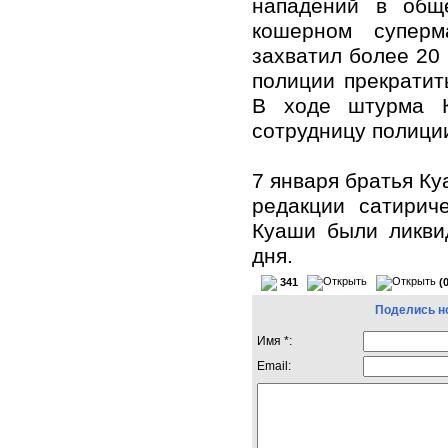
нападений в общ
кошерном суперм
захватил более 20 
полиции прекрати
В ходе штурма К
сотрудницу полици
7 января братья Ку
редакции сатирич
Куаши были ликви
дня.
341
(
Поделись н
Имя *:
Email: