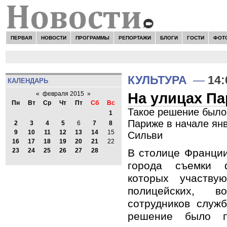
ПЕРВАЯ
НОВОСТИ
ПРОГРАММЫ
РЕПОРТАЖИ
БЛОГИ
ГОСТИ
ФОТ
КУЛЬТУРА
—
14:
КАЛЕНДАРЬ
На улицах Па
«
февраля 2015
»
Пн
Вт
Ср
Чт
Пт
Сб
Вс
Такое решение было
1
Париже в начале янв
2
3
4
5
6
7
8
9
10
11
12
13
14
15
Сильви
16
17
18
19
20
21
22
В столице Франции
23
24
25
26
27
28
города съемки ф
которых участв
полицейских, в
сотрудников служб
решение было п