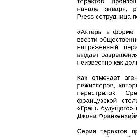
терактов, произ
начале января, р
Press сотрудница п
«Актеры в форме 
ввести общественно
напряженный пер
выдает разрешения
неизвестно как дол
Как отмечает аге
режиссеров, кото
перестрелок. С
французской сто
«Грань будущего»
Джона Франкенхай
Серия терактов п