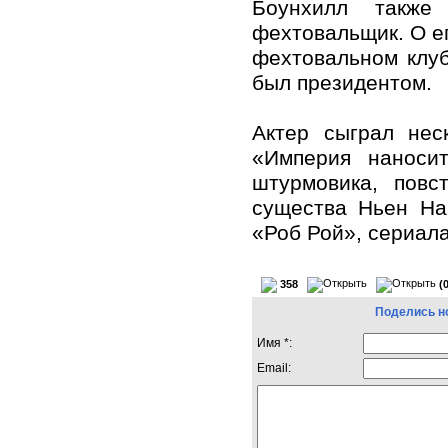
Боунхилл также
фехтовальщик. О е
фехтовальном клуб
был президентом.
Актер сыграл нес
«Империя наноси
штурмовика, повс
существа Ньен На
«Роб Рой», сериала
358
(
Поделись н
Имя *:
Email: