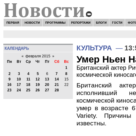
ПЕРВАЯ
НОВОСТИ
ПРОГРАММЫ
РЕПОРТАЖИ
БЛОГИ
ГОСТИ
ФОТ
КУЛЬТУРА
—
13:
КАЛЕНДАРЬ
Умер Ньен Н
«
февраля 2015
»
Пн
Вт
Ср
Чт
Пт
Сб
Вс
Британский актер Р
1
космической киносаг
2
3
4
5
6
7
8
9
10
11
12
13
14
15
Британский акте
16
17
18
19
20
21
22
23
24
25
26
27
28
исполнивший н
космической кинос
умер в возрасте 6
Variety. Причин
известны.