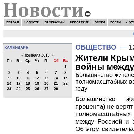
ПЕРВАЯ
НОВОСТИ
ПРОГРАММЫ
РЕПОРТАЖИ
БЛОГИ
ГОСТИ
ФОТ
Н
ОБЩЕСТВО
—
1
КАЛЕНДАРЬ
Жители Крым
«
февраля 2015
»
Пн
Вт
Ср
Чт
Пт
Сб
Вс
войны между
1
2
3
4
5
6
7
8
Большинство жителе
9
10
11
12
13
14
15
полномасштабных во
16
17
18
19
20
21
22
году
23
24
25
26
27
28
Большинство ж
процента) не верят
полномасштабны
между Россией и У
Об этом свидетель