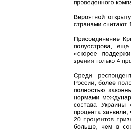
проведенного компа
Вероятной открыт
странами считают 
Присоединение Кр
полуострова, еще
«скорее поддерж
зрения только 4 пр
Среди респонден
России, более поло
полностью законн
нормами междунаро
состава Украины 
процента заявили,
20 процентов приз
больше, чем в со