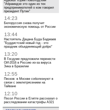
Адвокат Юрий Новолодский
"Абрамидзе это один из тех
предпринимателей о ком говорил
президент Путин"
14:23
Белоруссия снова получит
экономическую помощь от России
13:44
Настоятель Дацана Буда Бадмаев
"Буддистский новый год - это
праздник объединяющий добро"
13:20
В Госдуме предложили перенести
ОИ-2016 в Россию из-за вируса
Зика в Бразилии
12:55
Песков: в Москве соболезнуют в
связи с землетрясением на
Тайване
12:10
Посол России в Египте рассказал о
расследовании катастрофы A321