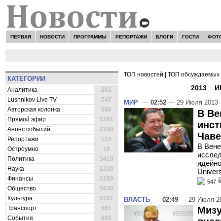
ПЕРВАЯ
НОВОСТИ
ПРОГРАММЫ
РЕПОРТАЖИ
БЛОГИ
ГОСТИ
ФОТ
ТОП новостей
|
ТОП обсуждаемых 
КАТЕГОРИИ
ВСЕ НОВОСТИ -
2013
»
И
Аналитика
261
Lushnikov Live TV
747
МИР
—
02:52
— 29 Июля 2013
Авторская колонка
580
В Ве
Прямой эфир
1291
инст
Анонс событий
4258
Чаве
Репортажи
124
В Вене
Остроумно
19
исслед
Политика
3419
идейно
Наука
2220
Univer
Финансы
2159
547
Общество
5830
Культура
1182
ВЛАСТЬ
—
02:49
— 29 Июля 2
Транспорт
561
Мизу
События
902