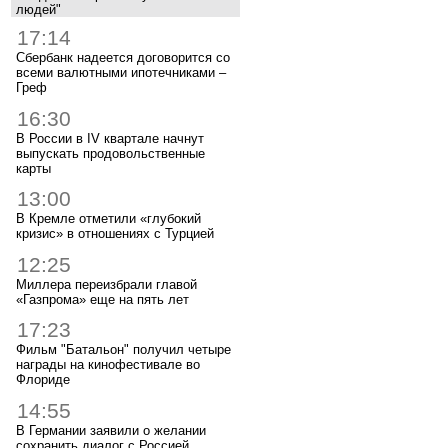
людей"
17:14
Сбербанк надеется договорится со
всеми валютными ипотечниками –
Греф
16:30
В России в IV квартале начнут
выпускать продовольственные
карты
13:00
В Кремле отметили «глубокий
кризис» в отношениях с Турцией
12:25
Миллера переизбрали главой
«Газпрома» еще на пять лет
17:23
Фильм "Батальон" получил четыре
награды на кинофестивале во
Флориде
14:55
В Германии заявили о желании
сохранить диалог с Россией