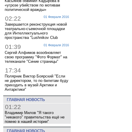
Касьянов обвинил Кадырова в
«угрозе убийством по мотивам
политической вражды»
02:22
01 Февраля 2016
Завершается реконструкция новой
театрально-съемочной площадки
для Интеллектуального
пространства "Lushnikov Club
01:39
01 Февраля 2016
Сергей Алфимов возобновляет
свою программу "Фото Формат" на
телеканале "Синие страницы"
17:34
Полярник Виктор Боярский "Если
не директором, то по билетам буду
приходить в музей Арктики и
Антарктики"
ГЛАВНАЯ НОВОСТЬ
01:22
Владимир Милов "Я такого
"никакого" правительства ещё не
помню в нашей истории"
ГЛАВНАЯ НОВОСТЬ