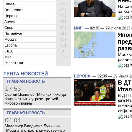
внес
Власть
550
На сай
Экономика
896
за вкл
Церковь
204
552
Армия
237
Спорт
349
МИР
—
02:38
— 29 Июля 2013
Япон
Петербург
522
Москва
407
пред
Европа
861
разв
США
315
Москва
Мир
2001
развив
Репортажи
0
512
ЛЕНТА НОВОСТЕЙ
ЕВРОПА
—
02:35
— 29 Июля 
В ДТ
ГЛАВНАЯ НОВОСТЬ
17:53
Итал
Сергей Цыпляев "Мир как никогда
В ДТП 
близко стоит к угрозе третьей
юге Ит
мировой войны"
поздно
инфор
ГЛАВНАЯ НОВОСТЬ
521
04:04
Модельер Владимир Бухинник
"Мода это страсть мужественных