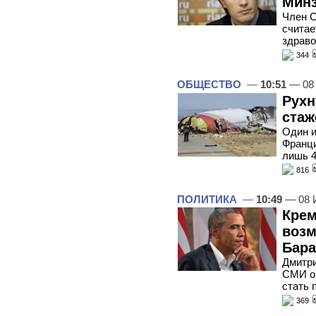
Мин
Член С
считае
здраво
344
ОБЩЕСТВО
—
10:51
— 08
Рухн
стаж
Один и
Франци
лишь 4
816
ПОЛИТИКА
—
10:49
— 08 
Крем
возм
Бара
Дмитри
СМИ о 
стать 
369