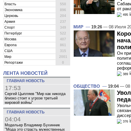
Сабави
Власть
550
от рак
Экономика
896
495
Церковь
204
Армия
237
МИР
—
19:26
— 08 Июля 2
Спорт
349
Коро
Петербург
522
нача
Москва
407
Европа
861
поли
США
315
Он при
Мир
2001
полити
соглаш
Репортажи
0
рефор
ЛЕНТА НОВОСТЕЙ
389
ГЛАВНАЯ НОВОСТЬ
ОБЩЕСТВО
—
19:04
— 08
17:53
Увол
Сергей Цыпляев "Мир как никогда
близко стоит к угрозе третьей
педа
мировой войны"
Увольн
связан
ГЛАВНАЯ НОВОСТЬ
диссе
04:04
376
Модельер Владимир Бухинник
"Мода это страсть мужественных