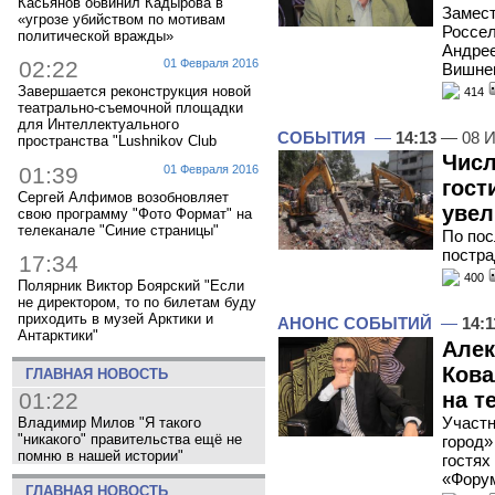
Касьянов обвинил Кадырова в
Замест
«угрозе убийством по мотивам
Россел
политической вражды»
Андрее
02:22
01 Февраля 2016
Вишне
Завершается реконструкция новой
414
театрально-съемочной площадки
для Интеллектуального
СОБЫТИЯ
—
14:13
— 08 И
пространства "Lushnikov Club
Числ
01:39
01 Февраля 2016
гост
Сергей Алфимов возобновляет
увел
свою программу "Фото Формат" на
телеканале "Синие страницы"
По пос
постр
17:34
400
Полярник Виктор Боярский "Если
не директором, то по билетам буду
приходить в музей Арктики и
АНОНС СОБЫТИЙ
—
14:1
Антарктики"
Алек
Кова
ГЛАВНАЯ НОВОСТЬ
01:22
на т
Участн
Владимир Милов "Я такого
"никакого" правительства ещё не
город»
помню в нашей истории"
гостях
«Фору
ГЛАВНАЯ НОВОСТЬ