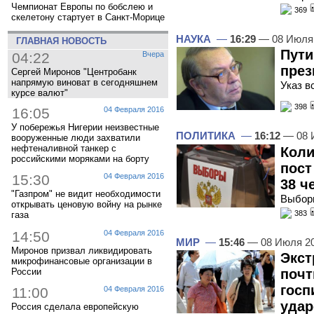
Чемпионат Европы по бобслею и
369
скелетону стартует в Санкт-Морице
НАУКА
—
16:29
— 08 Июля
ГЛАВНАЯ НОВОСТЬ
Пути
04:22
Вчера
през
Сергей Миронов "Центробанк
напрямую виноват в сегодняшнем
Указ в
курсе валют"
398
16:05
04 Февраля 2016
У побережья Нигерии неизвестные
ПОЛИТИКА
—
16:12
— 08 
вооруженные люди захватили
нефтеналивной танкер с
Коли
российскими моряками на борту
пост
15:30
04 Февраля 2016
38 ч
"Газпром" не видит необходимости
Выбор
открывать ценовую войну на рынке
383
газа
14:50
04 Февраля 2016
МИР
—
15:46
— 08 Июля 2
Миронов призвал ликвидировать
Экст
микрофинансовые организации в
России
почт
госп
11:00
04 Февраля 2016
уда
Россия сделала европейскую