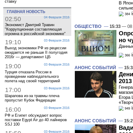
ставку
В Япон
сильн
ГЛАВНАЯ НОВОСТЬ
384
02:50
04 Февраля 2016
Экономист Дмитрий Травин
ОБЩЕСТВО
—
15:33
— 08
"Коррупционная составляющая
Опро
огромна в российской экономике"
но ч
19:10
03 Февраля 2016
Данны
Выход экономики РФ из рецессии
ожидается не раньше II полугодия
366
2016г — департамент ЦБ
19:00
03 Февраля 2016
АНОНС СОБЫТИЙ
—
15:3
Турция отказала России в
Дени
проведении наблюдательного
2013
полета над своей территорией
Генера
17:00
03 Февраля 2016
магази
Шарапова из-за травмы плеча
Егора 
пропустит Кубок Федерации
«Творч
16:00
03 Февраля 2016
949
РФ и Египет обсуждают вопрос
поставки Egypt Air до 40 лайнеров
АНОНС СОБЫТИЙ
—
15:2
SSJ 100
Вади
03 Февраля 2016