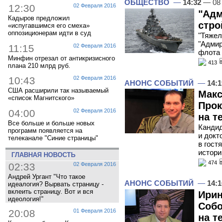
ОБЩЕСТВО
—
14:32
— 08
12:30
02 Февраля 2016
"Адм
Кадыров предложил
стро
«испугавшимся его смеха»
оппозиционерам идти в суд
"Тяжел
"Адмир
11:15
02 Февраля 2016
флота 
Минфин отрезал от антикризисного
413
плана 210 млрд руб.
10:43
02 Февраля 2016
АНОНС СОБЫТИЙ
—
14:1
США расширили так называемый
Макс
«список Магнитского»
Прок
04:00
02 Февраля 2016
на т
Все больше и больше новых
Кандид
программ появляется на
и докт
телеканале "Синие страницы"
в гост
истори
ГЛАВНАЯ НОВОСТЬ
474
02:33
02 Февраля 2016
Андрей Ургант "Что такое
АНОНС СОБЫТИЙ
—
14:1
идеалогия? Вырвать страницу -
вклеить страницу. Вот и вся
Ирин
идеология!"
Собо
20:08
01 Февраля 2016
на т