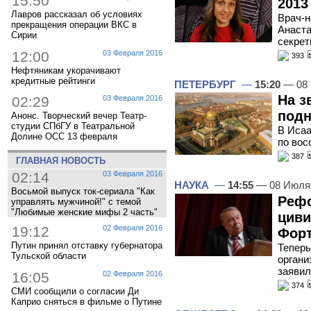
15:50
2013
Лавров рассказал об условиях
Врач-н
прекращения операции ВКС в
Анаста
Сирии
секре
12:00
03 Февраля 2016
393
Нефтяникам укорачивают
кредитные рейтинги
ПЕТЕРБУРГ
—
15:20
— 08 
На з
02:29
03 Февраля 2016
подн
Анонс. Творческий вечер Театр-
студии СПбГУ в Театральной
В Исаа
Долине ОСС 13 февраля
по вос
387
ГЛАВНАЯ НОВОСТЬ
02:14
03 Февраля 2016
НАУКА
—
14:55
— 08 Июля
Восьмой выпуск ток-сериала "Как
Реф
управлять мужчиной!" с темой
"Любимые женские мифы 2 часть"
циви
19:12
02 Февраля 2016
Фор
Путин принял отставку губернатора
Теперь
Тульской области
органи
заявил
16:05
02 Февраля 2016
374
СМИ сообщили о согласии Ди
Каприо сняться в фильме о Путине