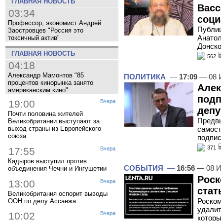
ГЛАВНАЯ НОВОСТЬ
Васс
03:34
соци
Профессор, экономист Андрей
Публиц
Заостровцев "Россия это
Анатол
токсичный актив"
Донско
ГЛАВНАЯ НОВОСТЬ
562
04:18
Александр Мамонтов "85
ПОЛИТИКА
—
17:09
— 08 
процентов кинорынка занято
Алек
американским кино"
подп
19:00
Вчера
депу
Почти половина жителей
Предв
Великобритании выступают за
самост
выход страны из Европейского
союза
подпи
371
17:55
Вчера
Кадыров выступил против
СОБЫТИЯ
—
16:56
— 08 И
объединения Чечни и Ингушетии
Роск
13:00
Вчера
стат
Великобритания оспорит выводы
Роском
ООН по делу Ассанжа
удалит
10:02
Вчера
которы