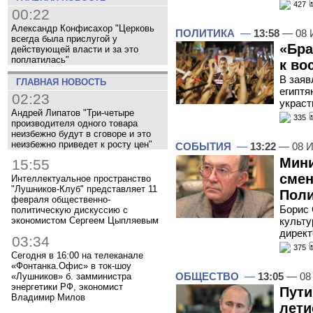
427
00:22
Александр Конфисахор "Церковь
ПОЛИТИКА
—
13:58
— 08 
всегда была прислугой у
«Бра
действующей власти и за это
поплатилась"
к во
В заяв
ГЛАВНАЯ НОВОСТЬ
египтя
02:23
украст
Андрей Липатов "Три-четыре
335
производителя одного товара
неизбежно будут в сговоре и это
неизбежно приведет к росту цен"
СОБЫТИЯ
—
13:22
— 08 И
Мини
15:55
смен
Интеллектуальное пространство
"Лушников-Клуб" представляет 11
Поли
февраля общественно-
Борис 
политическую дискуссию с
экономистом Сергеем Цыпляевым
культу
дирек
03:34
375
Сегодня в 16:00 на телеканале
«Фонтанка.Офис» в ток-шоу
ОБЩЕСТВО
—
13:05
— 08
«Лушников» б. замминистра
энергетики РФ, экономист
Пути
Владимир Милов
лети