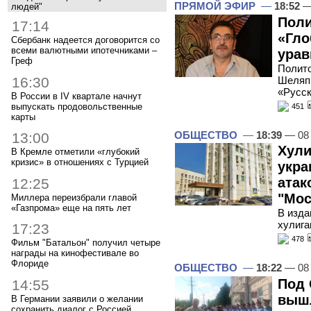
ПРЯМОЙ ЭФИР
—
18:52
—
людей"
Поли
17:14
«Гло
Сбербанк надеется договорится со
всеми валютными ипотечниками –
урав
Греф
Полито
16:30
Шеляпи
«Русск
В России в IV квартале начнут
выпускать продовольственные
451
карты
ОБЩЕСТВО
—
18:39
— 08
13:00
Хули
В Кремле отметили «глубокий
кризис» в отношениях с Турцией
укра
атак
12:25
"Мос
Миллера переизбрали главой
«Газпрома» еще на пять лет
В изда
хулига
17:23
478
Фильм "Батальон" получил четыре
награды на кинофестивале во
Флориде
ОБЩЕСТВО
—
18:22
— 08
Под 
14:55
вышл
В Германии заявили о желании
сохранить диалог с Россией