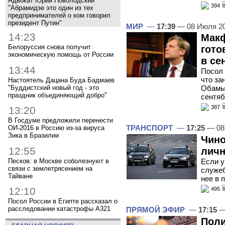
Адвокат Юрий Новолодский
394
"Абрамидзе это один из тех
предпринимателей о ком говорил
президент Путин"
МИР
—
17:39
— 08 Июля 2
14:23
Макф
Белоруссия снова получит
гото
экономическую помощь от России
в се
13:44
Посол
что за
Настоятель Дацана Буда Бадмаев
"Буддистский новый год - это
Обамы 
праздник объединяющий добро"
сентяб
387
13:20
В Госдуме предложили перенести
ТРАНСПОРТ
—
17:25
— 08
ОИ-2016 в Россию из-за вируса
Зика в Бразилии
Чино
12:55
личн
Песков: в Москве соболезнуют в
Если у
связи с землетрясением на
служеб
Тайване
нее в 
12:10
495
Посол России в Египте рассказал о
расследовании катастрофы A321
ПРЯМОЙ ЭФИР
—
17:15
—
Поли