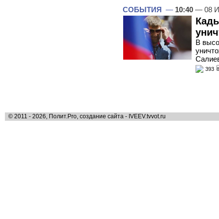
СОБЫТИЯ
—
10:40
— 08 И
Кады
унич
В высо
уничто
Салие
393
© 2011 - 2026, Полит.Pro, создание сайта - IVEEV.tvvot.ru