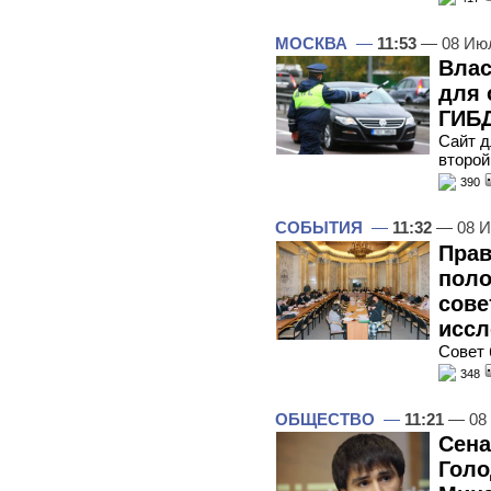
МОСКВА
—
11:53
— 08 Ию
Влас
для 
ГИБД
Cайт д
второй
390
СОБЫТИЯ
—
11:32
— 08 И
Прав
поло
сове
исс
Совет 
348
ОБЩЕСТВО
—
11:21
— 08
Сена
Голо