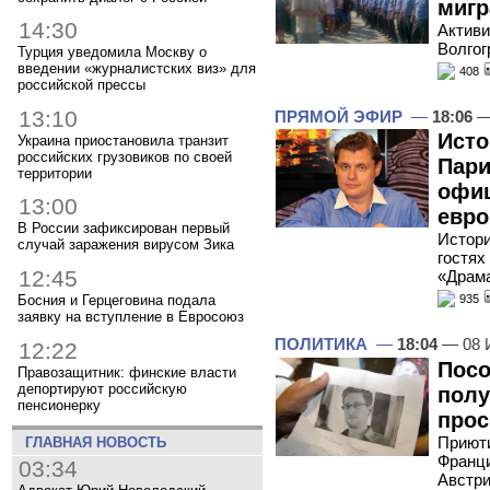
мигр
14:30
Активи
Волгог
Турция уведомила Москву о
введении «журналистских виз» для
408
российской прессы
13:10
ПРЯМОЙ ЭФИР
—
18:06
—
Исто
Украина приостановила транзит
российских грузовиков по своей
Пари
территории
офи
13:00
евро
В России зафиксирован первый
Истори
случай заражения вирусом Зика
гостях
12:45
«Драма
Босния и Герцеговина подала
935
заявку на вступление в Евросоюз
ПОЛИТИКА
—
18:04
— 08 
12:22
Посо
Правозащитник: финские власти
депортируют российскую
пол
пенсионерку
прос
Приюти
ГЛАВНАЯ НОВОСТЬ
Франци
03:34
Австри