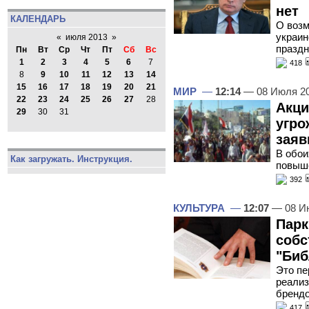
нет
КАЛЕНДАРЬ
О возм
украин
«
июля 2013
»
праздн
Пн
Вт
Ср
Чт
Пт
Сб
Вс
1
2
3
4
5
6
7
418
8
9
10
11
12
13
14
15
16
17
18
19
20
21
МИР
—
12:14
— 08 Июля 2
22
23
24
25
26
27
28
Акци
29
30
31
угр
заяв
В обои
Как загружать. Инструкция.
повыш
392
КУЛЬТУРА
—
12:07
— 08 И
Парк
собс
"Биб
Это пе
реализ
бренд
417