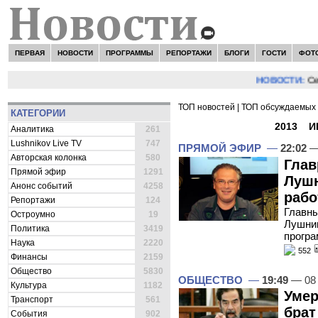
ПЕРВАЯ
НОВОСТИ
ПРОГРАММЫ
РЕПОРТАЖИ
БЛОГИ
ГОСТИ
ФОТ
НОВОСТИ:
Сергей Ц
ТОП новостей
|
ТОП обсуждаемых 
КАТЕГОРИИ
ВСЕ НОВОСТИ -
2013
»
И
Аналитика
261
Lushnikov Live TV
747
ПРЯМОЙ ЭФИР
—
22:02
—
Авторская колонка
580
Глав
Прямой эфир
1291
Лушн
Анонс событий
4258
рабо
Репортажи
124
Главны
Остроумно
19
Лушник
Политика
3419
програ
Наука
2220
552
Финансы
2159
Общество
5830
ОБЩЕСТВО
—
19:49
— 08
Культура
1182
Умер
Транспорт
561
брат
События
902