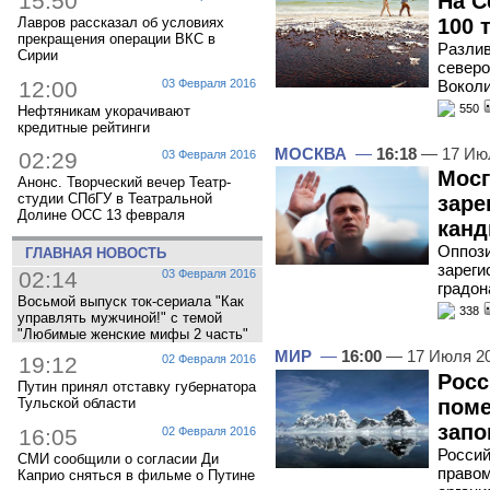
15:50
На С
100 
Лавров рассказал об условиях
прекращения операции ВКС в
Разлив
Сирии
северо
12:00
03 Февраля 2016
Вокол
550
Нефтяникам укорачивают
кредитные рейтинги
МОСКВА
—
16:18
— 17 Ию
02:29
03 Февраля 2016
Мосг
Анонс. Творческий вечер Театр-
студии СПбГУ в Театральной
заре
Долине ОСС 13 февраля
канд
Оппоз
ГЛАВНАЯ НОВОСТЬ
зареги
02:14
03 Февраля 2016
градон
Восьмой выпуск ток-сериала "Как
338
управлять мужчиной!" с темой
"Любимые женские мифы 2 часть"
МИР
—
16:00
— 17 Июля 2
19:12
02 Февраля 2016
Росс
Путин принял отставку губернатора
пом
Тульской области
запо
16:05
02 Февраля 2016
Россий
СМИ сообщили о согласии Ди
правом
Каприо сняться в фильме о Путине