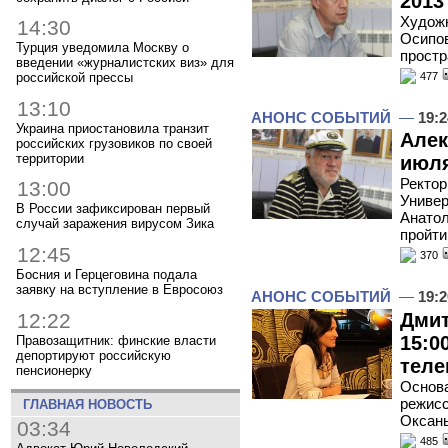
2013
Художн
14:30
Осипов
Турция уведомила Москву о
простр
введении «журналистских виз» для
477
российской прессы
13:10
АНОНС СОБЫТИЙ
—
19:2
Украина приостановила транзит
Алек
российских грузовиков по своей
территории
июля
Ректор
13:00
Универ
В России зафиксирован первый
Анатол
случай заражения вирусом Зика
пройти
12:45
370
Босния и Герцеговина подала
заявку на вступление в Евросоюз
АНОНС СОБЫТИЙ
—
19:2
12:22
Дмит
15:0
Правозащитник: финские власти
депортируют российскую
теле
пенсионерку
Основа
режисс
ГЛАВНАЯ НОВОСТЬ
Оксаны
03:34
485