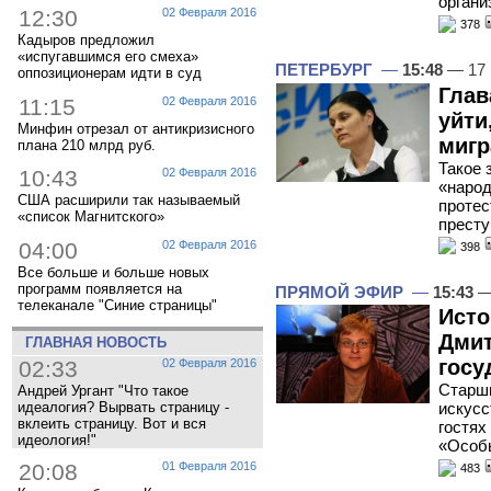
органи
12:30
02 Февраля 2016
378
Кадыров предложил
«испугавшимся его смеха»
ПЕТЕРБУРГ
—
15:48
— 17 
оппозиционерам идти в суд
Глав
11:15
02 Февраля 2016
уйти
Минфин отрезал от антикризисного
мигр
плана 210 млрд руб.
Такое 
10:43
02 Февраля 2016
«народ
США расширили так называемый
протес
«список Магнитского»
престу
04:00
02 Февраля 2016
398
Все больше и больше новых
программ появляется на
ПРЯМОЙ ЭФИР
—
15:43
—
телеканале "Синие страницы"
Исто
Дмит
ГЛАВНАЯ НОВОСТЬ
госу
02:33
02 Февраля 2016
Старши
Андрей Ургант "Что такое
искусс
идеалогия? Вырвать страницу -
вклеить страницу. Вот и вся
гостях
идеология!"
«Особ
20:08
01 Февраля 2016
483