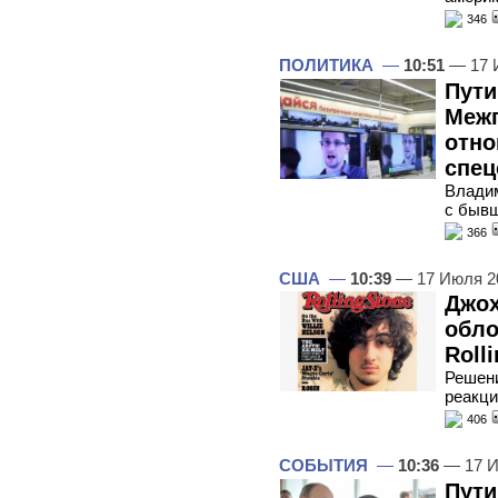
346
ПОЛИТИКА
—
10:51
— 17 
Пути
Межг
отно
спец
Влади
с бывш
366
США
—
10:39
— 17 Июля 2
Джох
обло
Roll
Решени
реакци
406
СОБЫТИЯ
—
10:36
— 17 И
Пути