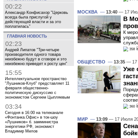
00:22
МОСКВА
—
13:40
— 17 Ию
Александр Конфисахор "Церковь
всегда была прислугой у
В Мо
действующей власти и за это
пров
поплатилась"
К меро
ГЛАВНАЯ НОВОСТЬ
управл
02:23
служба
358
Андрей Липатов "Три-четыре
производителя одного товара
неизбежно будут в сговоре и это
ОБЩЕСТВО
—
13:35
— 17
неизбежно приведет к росту цен"
Уже 
15:55
гаст
Интеллектуальное пространство
знан
"Лушников-Клуб" представляет 11
февраля общественно-
Порядк
политическую дискуссию с
сфера
экономистом Сергеем Цыпляевым
соотв
03:34
360
Сегодня в 16:00 на телеканале
«Фонтанка.Офис» в ток-шоу
МИР
—
13:09
— 17 Июля 2
«Лушников» б. замминистра
Сена
энергетики РФ, экономист
Владимир Милов
бойк