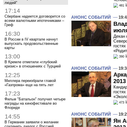
людей"
481
17:14
Сбербанк надеется договорится со
АНОНС СОБЫТИЙ
—
19:4
всеми валютными ипотечниками –
Влад
Греф
июля
16:30
Декан 
В России в IV квартале начнут
Северо
выпускать продовольственные
гостях
карты
«Родит
13:00
390
В Кремле отметили «глубокий
кризис» в отношениях с Турцией
АНОНС СОБЫТИЙ
—
19:3
Арка
12:25
2013
Миллера переизбрали главой
«Газпрома» еще на пять лет
Кандид
гостях
17:23
«Эколо
Фильм "Батальон" получил четыре
473
награды на кинофестивале во
Флориде
АНОНС СОБЫТИЙ
—
19:2
14:55
Ян А
В Германии заявили о желании
сохранить диалог с Россией