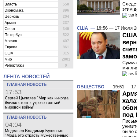
Следст
Власть
550
этим д
Экономика
896
359
Церковь
204
Армия
237
США
—
19:56
— 17 Июля 2
Спорт
349
США 
Петербург
522
верн
Москва
407
Европа
861
счет
США
315
зам
Мир
2001
Сумма 
Репортажи
0
милли
385
ЛЕНТА НОВОСТЕЙ
ГЛАВНАЯ НОВОСТЬ
ОБЩЕСТВО
—
19:51
— 17
17:53
Армя
Сергей Цыпляев "Мир как никогда
хала
близко стоит к угрозе третьей
обви
мировой войны"
под 
ГЛАВНАЯ НОВОСТЬ
Письмо
04:04
унизит
Модельер Владимир Бухинник
было о
"Мода это страсть мужественных
челов