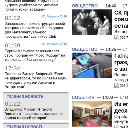
Касьянов обвинил Кадырова в
«угрозе убийством по мотивам
ОБЩЕСТВО
—
14:46
— 17
политической вражды»
СК п
02:22
01 Февраля 2016
совм
Завершается реконструкция новой
оста
театрально-съемочной площадки
Экспер
для Интеллектуального
пространства "Lushnikov Club
355
01:39
01 Февраля 2016
ОБЩЕСТВО
—
14:25
— 17
Сергей Алфимов возобновляет
Гатт
свою программу "Фото Формат" на
телеканале "Синие страницы"
граж
17:34
о за
Полярник Виктор Боярский "Если
Вопрос
не директором, то по билетам буду
заседа
приходить в музей Арктики и
355
Антарктики"
ГЛАВНАЯ НОВОСТЬ
СОБЫТИЯ
—
14:08
— 17 И
01:22
Из м
Владимир Милов "Я такого
деся
"никакого" правительства ещё не
Ограбл
помню в нашей истории"
минут
ГЛАВНАЯ НОВОСТЬ
344