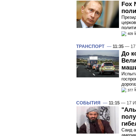
Fox 
поли
Презид
церков
полити
409
ТРАНСПОРТ
—
11:35
— 17
До к
Вели
маши
Испыта
госпро
дорога
377
СОБЫТИЯ
—
11:15
— 17 И
"Аль
полу
гибе
Саид а
америк