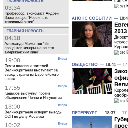
силы»
ГЛАВНАЯ НОВОСТЬ
03:34
371
Профессор, экономист Андрей
Заостровцев "Россия это
АНОНС СОБЫТИЙ
—
18:4
токсичный актив"
Евге
2013
ГЛАВНАЯ НОВОСТЬ
04:18
Директ
искусс
Александр Мамонтов "85
Куропа
процентов кинорынка занято
американским кино"
360
19:00
Вчера
ОБЩЕСТВО
—
18:41
— 17
Почти половина жителей
Зако
Великобритании выступают за
выход страны из Европейского
офиц
союза
Вели
17:55
Вчера
Короле
Кадыров выступил против
одобри
объединения Чечни и Ингушетии
494
13:00
Вчера
Великобритания оспорит выводы
ПЕТЕРБУРГ
—
18:37
— 17 
ООН по делу Ассанжа
Губе
10:02
Вчера
прое