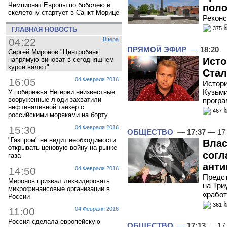
Чемпионат Европы по бобслею и
поло
скелетону стартует в Санкт-Морице
Реконс
375
ГЛАВНАЯ НОВОСТЬ
04:22
Вчера
ПРЯМОЙ ЭФИР
—
18:20
—
Сергей Миронов "Центробанк
Исто
напрямую виноват в сегодняшнем
курсе валют"
Стал
16:05
04 Февраля 2016
Истори
Кузьми
У побережья Нигерии неизвестные
вооруженные люди захватили
прогр
нефтеналивной танкер с
467
российскими моряками на борту
15:30
04 Февраля 2016
ОБЩЕСТВО
—
17:37
— 17
"Газпром" не видит необходимости
Влас
открывать ценовую войну на рынке
согл
газа
анти
14:50
04 Февраля 2016
Предст
Миронов призвал ликвидировать
на Три
микрофинансовые организации в
«работ
России
361
11:00
04 Февраля 2016
Россия сделала европейскую
ОБЩЕСТВО
—
17:13
— 17