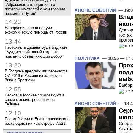
Адвокат Юрий Новолодский
"Абрамидзе это один из тех
предпринимателей о ком говорил
АНОНС СОБЫТИЙ
—
19:0
президент Путин"
Влад
14:23
июля
Белоруссия снова получит
Доктор
экономическую помощь от России
гостях
програ
13:44
403
Настоятель Дацана Буда Бадмаев
"Буддистский новый год - это
праздник объединяющий добро"
ПОЛИТИКА
—
18:55
— 17 
13:20
Прох
подд
В Госдуме предложили перенести
ОИ-2016 в Россию из-за вируса
выбо
Зика в Бразилии
Выбор
12:55
382
Песков: в Москве соболезнуют в
связи с землетрясением на
АНОНС СОБЫТИЙ
—
18:4
Тайване
Серг
12:10
июля
Посол России в Египте рассказал о
Спортс
расследовании катастрофы A321
Анатол