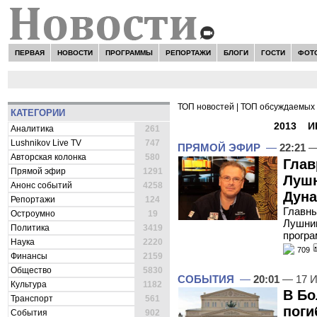
ПЕРВАЯ
НОВОСТИ
ПРОГРАММЫ
РЕПОРТАЖИ
БЛОГИ
ГОСТИ
ФОТ
ТОП новостей
|
ТОП обсуждаемых 
КАТЕГОРИИ
ВСЕ НОВОСТИ -
2013
»
И
Аналитика
261
Lushnikov Live TV
747
ПРЯМОЙ ЭФИР
—
22:21
—
Авторская колонка
580
Глав
Прямой эфир
1291
Лушн
Анонс событий
4258
Дуна
Репортажи
124
Главны
Остроумно
19
Лушник
Политика
3419
програ
Наука
2220
709
Финансы
2159
Общество
5830
СОБЫТИЯ
—
20:01
— 17 И
Культура
1182
В Бо
Транспорт
561
поги
События
902