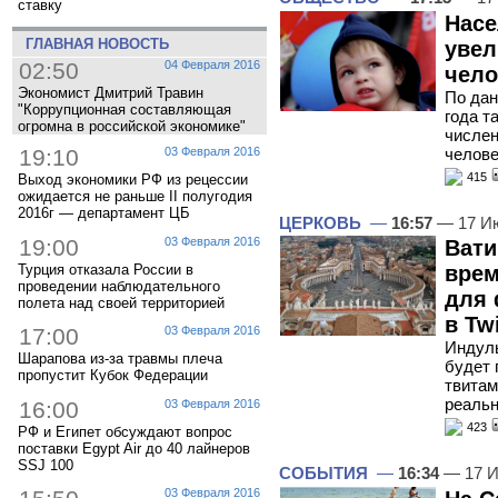
ставку
Насе
ГЛАВНАЯ НОВОСТЬ
увел
02:50
04 Февраля 2016
чело
Экономист Дмитрий Травин
По дан
"Коррупционная составляющая
года т
огромна в российской экономике"
числен
челове
19:10
03 Февраля 2016
415
Выход экономики РФ из рецессии
ожидается не раньше II полугодия
2016г — департамент ЦБ
ЦЕРКОВЬ
—
16:57
— 17 И
19:00
03 Февраля 2016
Вати
Турция отказала России в
врем
проведении наблюдательного
для 
полета над своей территорией
в Twi
17:00
03 Февраля 2016
Индуль
Шарапова из-за травмы плеча
будет 
пропустит Кубок Федерации
твитам
реаль
16:00
03 Февраля 2016
423
РФ и Египет обсуждают вопрос
поставки Egypt Air до 40 лайнеров
SSJ 100
СОБЫТИЯ
—
16:34
— 17 И
03 Февраля 2016