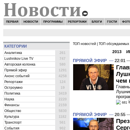
ПЕРВАЯ
НОВОСТИ
ПРОГРАММЫ
РЕПОРТАЖИ
БЛОГИ
ГОСТИ
ФОТ
ТОП новостей
|
ТОП обсуждаемых 
КАТЕГОРИИ
ВСЕ НОВОСТИ -
2013
»
И
Аналитика
261
Lushnikov Live TV
747
ПРЯМОЙ ЭФИР
—
22:01
—
Авторская колонка
580
Глав
Прямой эфир
1291
Лушн
Анонс событий
4258
чем 
Репортажи
124
Главны
Остроумно
19
Лушник
Политика
3419
програ
Наука
2220
681
Финансы
2159
Общество
5830
ПРЯМОЙ ЭФИР
—
20:55
—
Культура
1182
През
Транспорт
561
Серг
События
902