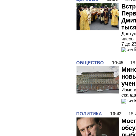
Встр
Перв
Дмит
тыся
Доступ
часов.
7 до 2
439
ОБЩЕСТВО
—
10:45
— 18
Мино
новы
учен
Измене
сканд
349
ПОЛИТИКА
—
10:42
— 18 
Мосг
обсу
выб