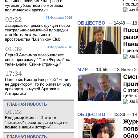
Касьянов обвинил Кадырова в
повеш
«угрозе убийством по мотивам
политической вражды»
443
02:22
01 Февраля 2016
ОБЩЕСТВО
—
14:49
— 18
Завершается реконструкция новой
Посо
театрально-съемочной площадки
для Интеллектуального
разо
пространства "Lushnikov Club
Нав
01:39
01 Февраля 2016
Пригов
Сергей Алфимов возобновляет
330
свою программу "Фото Формат" на
телеканале "Синие страницы"
МИР
—
13:56
— 18 Июля 2
17:34
Смен
Полярник Виктор Боярский "Если
прои
не директором, то по билетам буду
приходить в музей Арктики и
С этог
Антарктики"
целых 
380
ГЛАВНАЯ НОВОСТЬ
01:22
ОБЩЕСТВО
—
13:30
— 18
Владимир Милов "Я такого
Журн
"никакого" правительства ещё не
помню в нашей истории"
появ
обло
ГЛАВНАЯ НОВОСТЬ