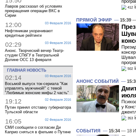
15:50
прогр
Лавров рассказал об условиях
412
прекращения операции ВКС в
Сирии
ПРЯМОЙ ЭФИР
—
15:39
—
12:00
03 Февраля 2016
През
Нефтяникам укорачивают
Шува
кредитные рейтинги
конс
02:29
03 Февраля 2016
Презид
Анонс. Творческий вечер Театр-
консер
студии СПбГУ в Театральной
Шувало
Долине ОСС 13 февраля
програ
502
ГЛАВНАЯ НОВОСТЬ
02:14
03 Февраля 2016
АНОНС СОБЫТИЙ
—
15:3
Восьмой выпуск ток-сериала "Как
Дмит
управлять мужчиной!" с темой
"Любимые женские мифы 2 часть"
июля
19:12
02 Февраля 2016
Психоа
у Конс
Путин принял отставку губернатора
джент
Тульской области
353
16:05
02 Февраля 2016
СМИ сообщили о согласии Ди
СОБЫТИЯ
—
15:34
— 18 И
Каприо сняться в фильме о Путине