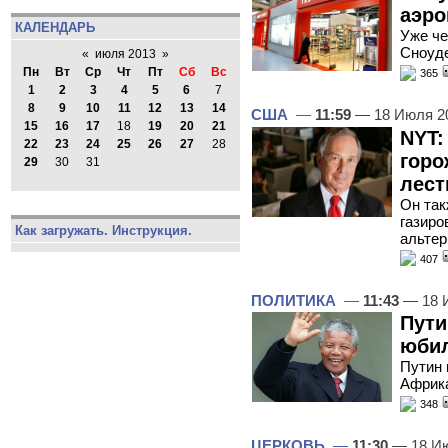
аэро
КАЛЕНДАРЬ
Уже че
Сноуде
«
июля 2013
»
Пн
Вт
Ср
Чт
Пт
Сб
Вс
365
1
2
3
4
5
6
7
8
9
10
11
12
13
14
США
—
11:59
— 18 Июля 2
15
16
17
18
19
20
21
NYT:
22
23
24
25
26
27
28
горо
29
30
31
лест
Он так
газиро
Как загружать. Инструкция.
альтер
407
ПОЛИТИКА
—
11:43
— 18 
Пути
юби
Путин 
Африка
348
ЦЕРКОВЬ
—
11:30
— 18 И