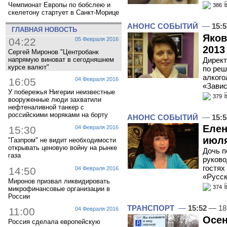
Чемпионат Европы по бобслею и
386
скелетону стартует в Санкт-Морице
АНОНС СОБЫТИЙ
—
15:5
ГЛАВНАЯ НОВОСТЬ
Яков
04:22
05 Февраля 2016
2013
Сергей Миронов "Центробанк
Директ
напрямую виноват в сегодняшнем
курсе валют"
по реш
алкого
16:05
04 Февраля 2016
«Завис
У побережья Нигерии неизвестные
379
вооруженные люди захватили
нефтеналивной танкер с
российскими моряками на борту
АНОНС СОБЫТИЙ
—
15:5
Елен
15:30
04 Февраля 2016
июля
"Газпром" не видит необходимости
открывать ценовую войну на рынке
Дочь п
газа
руково
гостях
14:50
04 Февраля 2016
«Русск
Миронов призвал ликвидировать
374
микрофинансовые организации в
России
ТРАНСПОРТ
—
15:52
— 18
11:00
04 Февраля 2016
Осен
Россия сделала европейскую