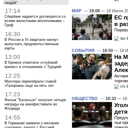
людей"
17:14
МИР
—
19:08
— 18 Июля 2
ЕС п
Сбербанк надеется договорится со
всеми валютными ипотечниками –
в ра
Греф
Перево
16:30
366
В России в IV квартале начнут
выпускать продовольственные
карты
СОБЫТИЯ
—
18:50
— 18 И
13:00
На М
В Кремле отметили «глубокий
заде
кризис» в отношениях с Турцией
Алек
12:25
Активи
торгов
Миллера переизбрали главой
«Газпрома» еще на пять лет
375
17:23
ОБЩЕСТВО
—
18:33
— 18
Фильм "Батальон" получил четыре
Угол
награды на кинофестивале во
Флориде
дет
14:55
Предла
чьи пр
В Германии заявили о желании
тяжког
сохранить диалог с Россией