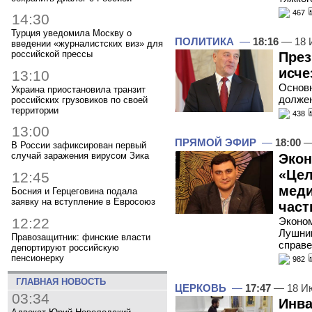
467
14:30
Турция уведомила Москву о
ПОЛИТИКА
—
18:16
— 18 
введении «журналистских виз» для
российской прессы
През
исче
13:10
Основн
Украина приостановила транзит
должен
российских грузовиков по своей
территории
438
13:00
ПРЯМОЙ ЭФИР
—
18:00
—
В России зафиксирован первый
случай заражения вирусом Зика
Экон
«Цел
12:45
меди
Босния и Герцеговина подала
заявку на вступление в Евросоюз
час
12:22
Эконом
Лушник
Правозащитник: финские власти
справ
депортируют российскую
пенсионерку
982
ГЛАВНАЯ НОВОСТЬ
ЦЕРКОВЬ
—
17:47
— 18 И
03:34
Инва