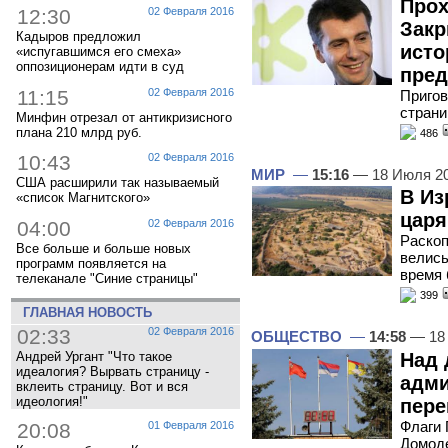
Прох
12:30
02 Февраля 2016
Закр
Кадыров предложил
исто
«испугавшимся его смеха»
оппозиционерам идти в суд
пред
11:15
02 Февраля 2016
Пригов
страни
Минфин отрезал от антикризисного
плана 210 млрд руб.
486
10:43
02 Февраля 2016
МИР
—
15:16
— 18 Июля 2
США расширили так называемый
В Из
«список Магнитского»
царя
04:00
02 Февраля 2016
Раскоп
Все больше и больше новых
велись
программ появляется на
время 
телеканале "Синие страницы"
399
ГЛАВНАЯ НОВОСТЬ
02:33
02 Февраля 2016
ОБЩЕСТВО
—
14:58
— 18
Над 
Андрей Ургант "Что такое
идеалогия? Вырвать страницу -
адми
вклеить страницу. Вот и вся
идеология!"
пере
Флаги 
20:08
01 Февраля 2016
Домоде