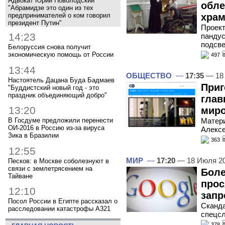
Адвокат Юрий Новолодский
обле
"Абрамидзе это один из тех
предпринимателей о ком говорил
хра
президент Путин"
Проект
14:23
пандус
подсве
Белоруссия снова получит
экономическую помощь от России
497
13:44
ОБЩЕСТВО
—
17:35
— 18
Настоятель Дацана Буда Бадмаев
Приг
"Буддистский новый год - это
праздник объединяющий добро"
глав
13:20
мир
Матери
В Госдуме предложили перенести
ОИ-2016 в Россию из-за вируса
Алекс
Зика в Бразилии
363
12:55
МИР
—
17:20
— 18 Июля 2
Песков: в Москве соболезнуют в
связи с землетрясением на
Боле
Тайване
прос
12:10
запр
Посол России в Египте рассказал о
Сканда
расследовании катастрофы A321
спецс
378