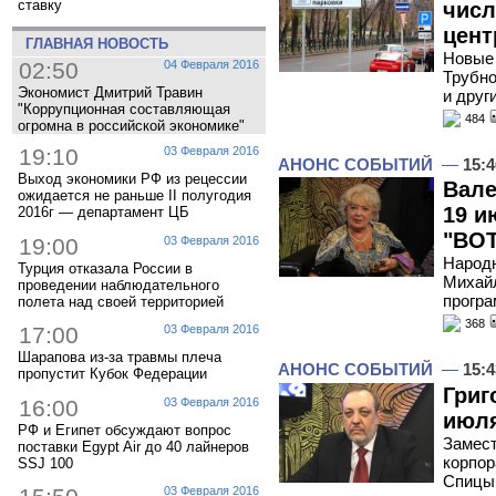
ставку
числ
цент
ГЛАВНАЯ НОВОСТЬ
Новые 
02:50
04 Февраля 2016
Трубно
Экономист Дмитрий Травин
и друг
"Коррупционная составляющая
484
огромна в российской экономике"
19:10
03 Февраля 2016
АНОНС СОБЫТИЙ
—
15:4
Выход экономики РФ из рецессии
Вале
ожидается не раньше II полугодия
19 и
2016г — департамент ЦБ
"ВОТ
19:00
03 Февраля 2016
Народн
Турция отказала России в
Михайл
проведении наблюдательного
програ
полета над своей территорией
368
17:00
03 Февраля 2016
Шарапова из-за травмы плеча
АНОНС СОБЫТИЙ
—
15:4
пропустит Кубок Федерации
Григ
16:00
03 Февраля 2016
июля
РФ и Египет обсуждают вопрос
Замес
поставки Egypt Air до 40 лайнеров
корпор
SSJ 100
Спицын
03 Февраля 2016