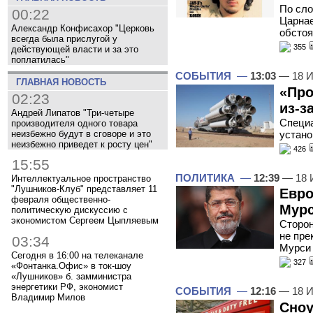
По сло
00:22
Царнае
Александр Конфисахор "Церковь
обстоя
всегда была прислугой у
355
действующей власти и за это
поплатилась"
СОБЫТИЯ
—
13:03
— 18 И
ГЛАВНАЯ НОВОСТЬ
«Про
02:23
из-з
Андрей Липатов "Три-четыре
Специа
производителя одного товара
устано
неизбежно будут в сговоре и это
неизбежно приведет к росту цен"
426
15:55
ПОЛИТИКА
—
12:39
— 18 
Интеллектуальное пространство
"Лушников-Клуб" представляет 11
Евро
февраля общественно-
Мур
политическую дискуссию с
экономистом Сергеем Цыпляевым
Сторон
не пре
03:34
Мурси 
Сегодня в 16:00 на телеканале
327
«Фонтанка.Офис» в ток-шоу
«Лушников» б. замминистра
энергетики РФ, экономист
СОБЫТИЯ
—
12:16
— 18 И
Владимир Милов
Сноу