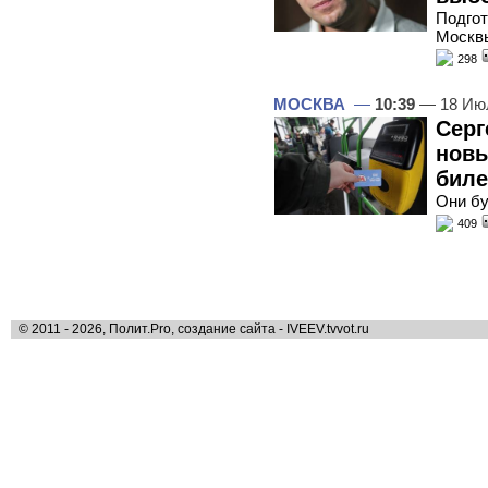
Подгот
Москв
298
МОСКВА
—
10:39
— 18 Ию
Серг
новы
биле
Они бу
409
© 2011 - 2026, Полит.Pro, создание сайта - IVEEV.tvvot.ru