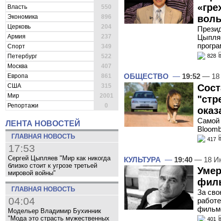
«гре
Власть
550
Экономика
896
вол
Церковь
204
Презид
Армия
237
Цыпляе
програ
Спорт
349
Петербург
522
828
Москва
407
ОБЩЕСТВО
—
19:52
— 18
Европа
861
Сост
США
315
Мир
2001
"стр
Репортажи
0
оказ
Самой 
ЛЕНТА НОВОСТЕЙ
Bloomb
ГЛАВНАЯ НОВОСТЬ
417
17:53
Сергей Цыпляев "Мир как никогда
КУЛЬТУРА
—
19:40
— 18 И
близко стоит к угрозе третьей
Умер
мировой войны"
филь
ГЛАВНАЯ НОВОСТЬ
За сво
04:04
работе
фильм
Модельер Владимир Бухинник
"Мода это страсть мужественных
401