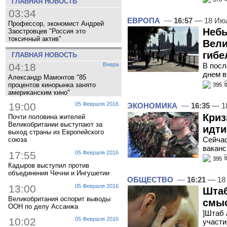
ГЛАВНАЯ НОВОСТЬ
03:34
ЕВРОПА
—
16:57
— 18 Ию
Профессор, экономист Андрей
Небы
Заостровцев "Россия это
токсичный актив"
Вели
гибе
ГЛАВНАЯ НОВОСТЬ
04:18
Вчера
В посл
днем в
Александр Мамонтов "85
процентов кинорынка занято
395
американским кино"
19:00
05 Февраля 2016
ЭКОНОМИКА
—
16:35
— 1
Криз
Почти половина жителей
Великобритании выступают за
идти
выход страны из Европейского
Сейчас
союза
ваканс
17:55
05 Февраля 2016
395
Кадыров выступил против
объединения Чечни и Ингушетии
ОБЩЕСТВО
—
16:21
— 18
13:00
05 Февраля 2016
Штаб
Великобритания оспорит выводы
смыс
ООН по делу Ассанжа
]Штаб 
10:02
05 Февраля 2016
участи