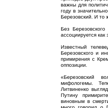
важны для политич
году в значительн
Березовский. И то 
Без Березовского
ассоциируется как 
Известный телеве
Березовского и ин
примирения с Кре
оппозиции.
«Березовский в
мифологемы. Теп
Литвиненко выгляд
Путину примирит
виновным в смерт
много говорил о 