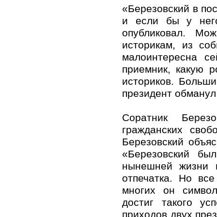
«Березовский в по
и если бы у нег
опубликовал. Мож
историкам, из со
малоинтересна се
приемник, какую 
историков. Больши
президент обманул
Соратник Березо
гражданских своб
Березовский объя
«Березовский был
нынешней жизни 
отпечатка. Но вс
многих он символ
достиг такого ус
приходов двух през