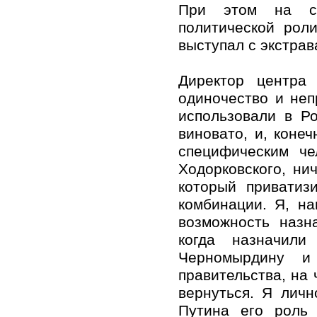
При этом на са
политической рол
выступал с экстра
Директор центра 
одиночество и неп
использовали в Ро
виновато, и, коне
специфическим че
Ходорковского, ни
который приватиз
комбинации. Я, н
возможность назн
когда назначили
Черномырдину и
правительства, на 
вернуться. Я лич
Путина его роль 