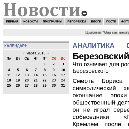
ПЕРВАЯ
НОВОСТИ
ПРОГРАММЫ
РЕПОРТАЖИ
БЛОГИ
ГОСТИ
ФОТ
НОВОСТИ:
Сергей Цыпляев "Мир как никогда бли
АНАЛИТИКА
—
КАЛЕНДАРЬ
Березовский
«
марта 2013
»
Пн
Вт
Ср
Чт
Пт
Сб
Вс
Что означает для ро
1
2
3
Березовского
4
5
6
7
8
9
10
11
12
13
14
15
16
17
Смерть Бориса 
18
19
20
21
22
23
24
25
26
27
28
29
30
31
символический х
окончание эпох
общественный деят
он не играл серь
собеседники «
Кремлем после с