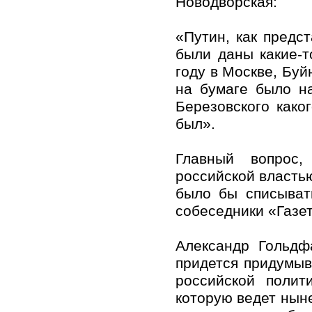
Новодворская:
«Путин, как предс
были даны какие-т
году в Москве, Буй
на бумаге было на
Березовского како
был».
Главный вопрос,
российской властью
было бы списыват
собеседники «Газе
Александр Гольдф
придется придумыв
российской полит
которую ведет нын