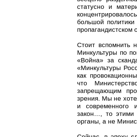
статусно и матер
концентрировалос
большой политики
пропагандистском 
Стоит вспомнить 
Минкультуры по по
«Война» за сканд
«Минкультуры Росс
как провокационн
что Министерств
запрещающим про
зрения. Мы не хот
и современного 
закон…, то этими
органы, а не Минис
Сейчас, в эпоху с