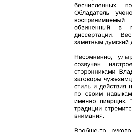
бесчисленных п
Обладатель учен
воспринимаемы
обвиненный в п
диссертации. Ве
заметным думский 
Несомненно, ульт
созвучен настро
сторонниками Вла
заговоры чужеземц
стиль и действия 
по своим навыкам
именно пиарщик. 
традиции стремитс
внимания.
Вообще-то руково