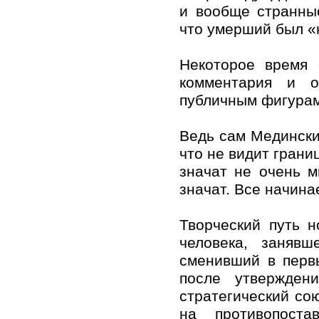
и вообще странные
что умерший был «
Некоторое время 
комментария и о
публичным фигурам 
Ведь сам Медински
что не видит грани
значат не очень 
значат. Все начина
Творческий путь 
человека, занявш
сменивший в первы
после утвержден
стратегический со
на противопост