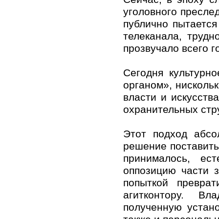
уголовного преслед
публично пытается
телеканала, трудн
прозвучало всего г
Сегодня культурн
органом», нисколь
власти и искусств
охранительных стр
Этот подход абсо
решение поставить
принималось, ес
оппозицию части з
попыткой превра
агитконтору. В
полученную устано