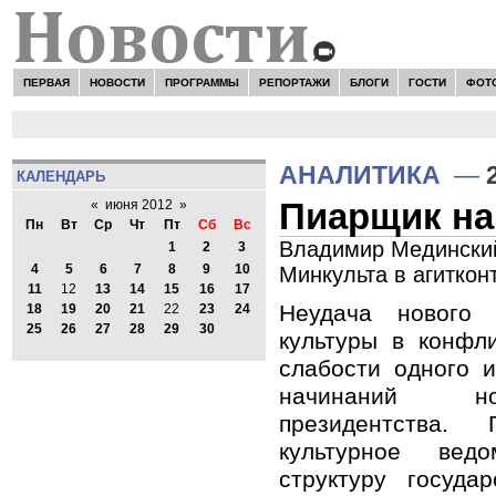
ПЕРВАЯ
НОВОСТИ
ПРОГРАММЫ
РЕПОРТАЖИ
БЛОГИ
ГОСТИ
ФОТ
АНАЛИТИКА
—
КАЛЕНДАРЬ
Пиарщик на
«
июня 2012
»
Пн
Вт
Ср
Чт
Пт
Сб
Вс
Владимир Мединский
1
2
3
4
5
6
7
8
9
10
Минкульта в агиткон
11
12
13
14
15
16
17
Неудача нового
18
19
20
21
22
23
24
25
26
27
28
29
30
культуры в конфл
слабости одного 
начинаний но
президентства. 
культурное вед
структуру госуда