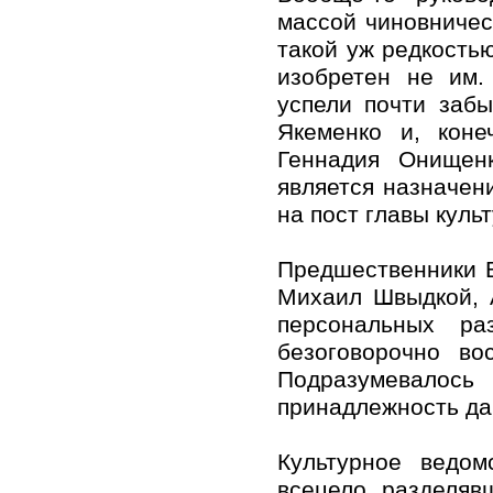
массой чиновничес
такой уж редкость
изобретен не им.
успели почти заб
Якеменко и, коне
Геннадия Онищен
является назначен
на пост главы куль
Предшественники 
Михаил Швыдкой, 
персональных ра
безоговорочно во
Подразумевалос
принадлежность да
Культурное ведо
всецело разделяв