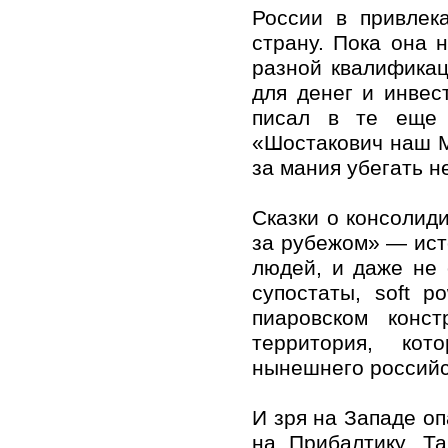
России в привлек
страну. Пока она 
разной квалификац
для денег и инвес
писал в те еще 
«Шостакович наш М
за мания убегать не
Сказки о консолид
за рубежом» — ист
людей, и даже не 
супостаты, soft p
пиаровском конс
территория, кот
нынешнего российс
И зря на Западе оп
на Прибалтику. Т