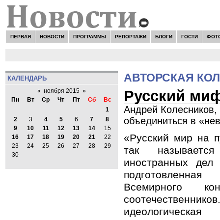
ПЕРВАЯ
НОВОСТИ
ПРОГРАММЫ
РЕПОРТАЖИ
БЛОГИ
ГОСТИ
ФОТ
АВТОРСКАЯ КО
КАЛЕНДАРЬ
Русский миф
«
ноября 2015
»
Пн
Вт
Ср
Чт
Пт
Сб
Вс
Андрей Колесников, 
1
объединиться в «н
2
3
4
5
6
7
8
9
10
11
12
13
14
15
«Русский мир на 
16
17
18
19
20
21
22
23
24
25
26
27
28
29
так называетс
30
иностранных дел
подготовленн
Всемирного кон
соотечественнико
идеологическая