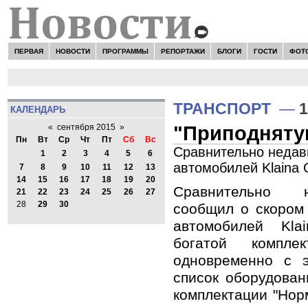
ПЕРВАЯ
НОВОСТИ
ПРОГРАММЫ
РЕПОРТАЖИ
БЛОГИ
ГОСТИ
ФОТ
Н
ТРАНСПОРТ
—
1
КАЛЕНДАРЬ
"Приподнятую
«
сентября 2015
»
Пн
Вт
Ср
Чт
Пт
Сб
Вс
Сравнительно недав
1
2
3
4
5
6
автомобилей Klaina 
7
8
9
10
11
12
13
14
15
16
17
18
19
20
Сравнительно 
21
22
23
24
25
26
27
28
29
30
сообщил о скором
автомобилей Kl
богатой компле
одновременно с 
список оборудован
комплектации "Нор