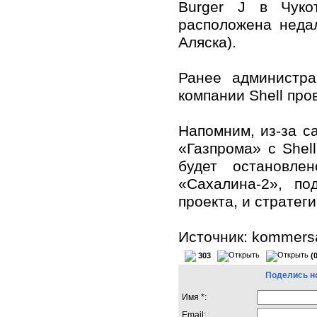
Burger J в Чуко
расположена неда
Аляска).
Ранее администр
компании Shell про
Напомним, из-за с
«Газпрома» с Shel
будет остановле
«Сахалина-2», по
проекта, и стратег
Источник: kommersa
303
(
Поделись н
Имя *:
Email: