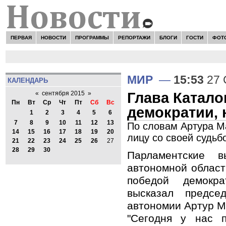
ПЕРВАЯ
НОВОСТИ
ПРОГРАММЫ
РЕПОРТАЖИ
БЛОГИ
ГОСТИ
ФОТ
МИР
—
15:53
27 
КАЛЕНДАРЬ
Глава Катал
«
сентября 2015
»
Пн
Вт
Ср
Чт
Пт
Сб
Вс
демократии, 
1
2
3
4
5
6
7
8
9
10
11
12
13
По словам Артура Ма
14
15
16
17
18
19
20
лицу со своей судьб
21
22
23
24
25
26
27
28
29
30
Парламентские 
автономной област
победой демокр
высказал председ
автономии Артур М
"Сегодня у нас п