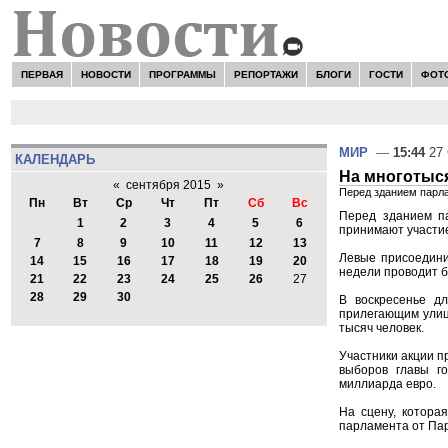
ПЕРВАЯ
НОВОСТИ
ПРОГРАММЫ
РЕПОРТАЖИ
БЛОГИ
ГОСТИ
ФОТ
МИР
—
15:44
27 
КАЛЕНДАРЬ
На многотыся
«
сентября 2015
»
Перед зданием парла
Пн
Вт
Ср
Чт
Пт
Сб
Вс
Перед зданием па
1
2
3
4
5
6
принимают участие
7
8
9
10
11
12
13
Левые присоедини
14
15
16
17
18
19
20
недели проводит б
21
22
23
24
25
26
27
28
29
30
В воскресенье д
прилегающим улица
тысяч человек.
Участники акции п
выборов главы го
миллиарда евро.
На сцену, котора
парламента от Пар