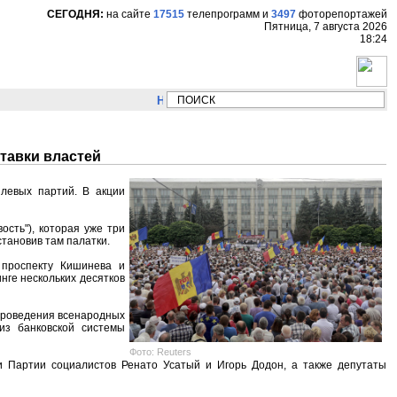
СЕГОДНЯ:
на сайте
17515
телепрограмм
и
3497
фоторепортажей
Пятница, 7 августа 2026
18:24
НОВОСТИ:
Сергей Цыпляев "Мир как никогда
тавки властей
левых партий. В акции
сть"), которая уже три
тановив там палатки.
 проспекту Кишинева и
нге нескольких десятков
 проведения всенародных
 из банковской системы
Фото: Reuters
и Партии социалистов Ренато Усатый и Игорь Додон, а также депутаты