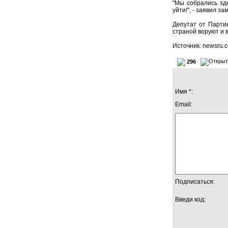
"Мы собрались зд
уйти!", - заявил 
Депутат от Партии
страной воруют и в
Источник: newsru.
296
Имя *:
Email:
Подписаться:
Введи код: