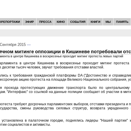
ОРЕПОРТАЖИ
ЭФИР
ПРЕССА
КИНО
СОБЫТИЯ
КНИГИ
МЫ
ПАМЯТЬ
Сентября 2015
—
чном митинге оппозиции в Кишиневе потребовали отс
мента в центре Кишинева в воскресенье проходит митинг протеста левых партий
рламента в центре Кишинева в воскресенье проходит митинг протеста 
 десятки тысяч человек, звучат требования отставки властей.
лись к требования гражданской платформы DA ("Достоинство и справедливо
ессрочную акцию протеста на площади Великого Национального собрания, ус
ля прохода протестующих движение транспорта было по центральному
м. "Интерфакс" со ссылкой на данные полиции сообщает об участии в мити
ротеста требуют досрочных парламентских выборов, отставки президента и
сударства, смены руководства силовых структур, возврата украденного
я установлена в палаточном городке, поднялись лидеры "Нашей партии" 
тии социалистов и активисты.