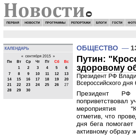
ПЕРВАЯ
НОВОСТИ
ПРОГРАММЫ
РЕПОРТАЖИ
БЛОГИ
ГОСТИ
ФОТ
ОБЩЕСТВО
—
1
КАЛЕНДАРЬ
Путин: "Крос
«
сентября 2015
»
Пн
Вт
Ср
Чт
Пт
Сб
Вс
здоровому о
1
2
3
4
5
6
7
8
9
10
11
12
13
Президент РФ Владим
14
15
16
17
18
19
20
Всероссийского дня 
21
22
23
24
25
26
27
28
29
30
Президент РФ
поприветствовал у
мероприятия "К
отметив, что пров
дня бега помогает
активному образу ж