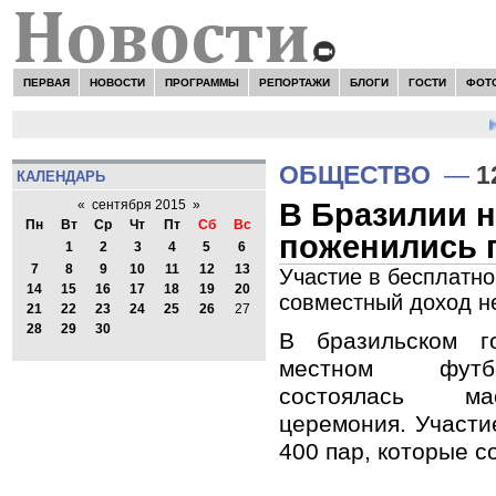
ПЕРВАЯ
НОВОСТИ
ПРОГРАММЫ
РЕПОРТАЖИ
БЛОГИ
ГОСТИ
ФОТ
Н
ОБЩЕСТВО
—
1
КАЛЕНДАРЬ
В Бразилии н
«
сентября 2015
»
Пн
Вт
Ср
Чт
Пт
Сб
Вс
поженились п
1
2
3
4
5
6
7
8
9
10
11
12
13
Участие в бесплатн
14
15
16
17
18
19
20
совместный доход н
21
22
23
24
25
26
27
28
29
30
В бразильском г
местном футб
состоялась ма
церемония. Участи
400 пар, которые с