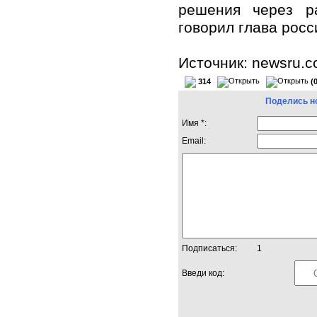
решения через ра
говорил глава рос
Источник: newsru.
314
(
Поделись н
Имя *:
Email:
Подписаться:
1
Введи код: