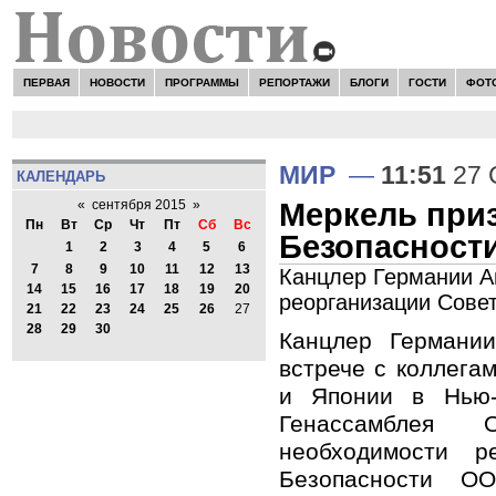
ПЕРВАЯ
НОВОСТИ
ПРОГРАММЫ
РЕПОРТАЖИ
БЛОГИ
ГОСТИ
ФОТ
МИР
—
11:51
27 
КАЛЕНДАРЬ
Меркель при
«
сентября 2015
»
Пн
Вт
Ср
Чт
Пт
Сб
Вс
Безопасност
1
2
3
4
5
6
7
8
9
10
11
12
13
Канцлер Германии А
14
15
16
17
18
19
20
реорганизации Сове
21
22
23
24
25
26
27
28
29
30
Канцлер Германи
встрече с коллега
и Японии в Нью-
Генассамблея
необходимости р
Безопасности О