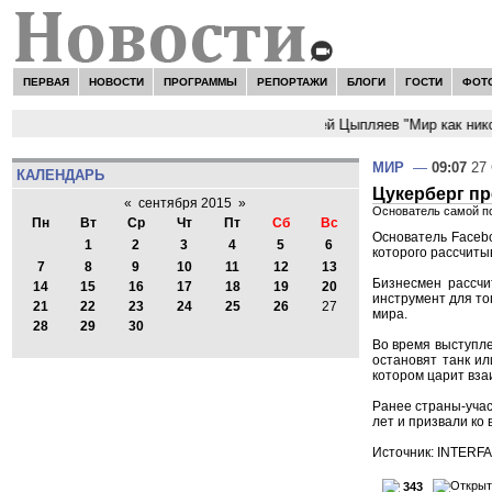
ПЕРВАЯ
НОВОСТИ
ПРОГРАММЫ
РЕПОРТАЖИ
БЛОГИ
ГОСТИ
ФОТ
НОВОСТИ:
Сергей Цыпляев "Мир как никог
МИР
—
09:07
27 
КАЛЕНДАРЬ
Цукерберг п
«
сентября 2015
»
Основатель самой по
Пн
Вт
Ср
Чт
Пт
Сб
Вс
Основатель Faceb
1
2
3
4
5
6
которого рассчиты
7
8
9
10
11
12
13
Бизнесмен рассчи
14
15
16
17
18
19
20
инструмент для то
21
22
23
24
25
26
27
мира.
28
29
30
Во время выступле
остановят танк ил
котором царит вза
Ранее страны-уча
лет и призвали ко
Источник: INTERF
343