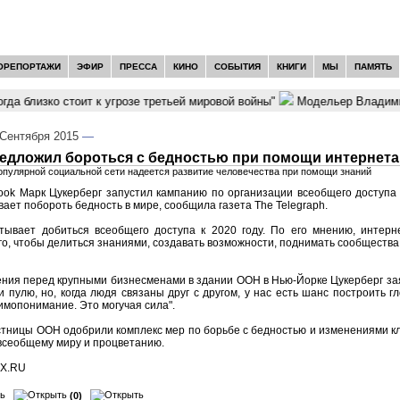
ОРЕПОРТАЖИ
ЭФИР
ПРЕССА
КИНО
СОБЫТИЯ
КНИГИ
МЫ
ПАМЯТЬ
да близко стоит к угрозе третьей мировой войны"
Модельер Владимир
Сентября 2015
—
редложил бороться с бедностью при помощи интернета
пулярной социальной сети надеется развитие человечества при помощи знаний
ook Марк Цукерберг запустил кампанию по организации всеобщего доступа 
вает побороть бедность в мире, сообщила газета The Telegraph.
тывает добиться всеобщего доступа к 2020 году. По его мнению, интерн
го, чтобы делиться знаниями, создавать возможности, поднимать сообщества 
ния перед крупными бизнесменами в здании ООН в Нью-Йорке Цукерберг заяв
и пулю, но, когда людя связаны друг с другом, у нас есть шанс построить г
имопонимание. Это могучая сила".
стницы ООН одобрили комплекс мер по борьбе с бедностью и изменениями к
 всеобщему миру и процветанию.
AX.RU
(0)