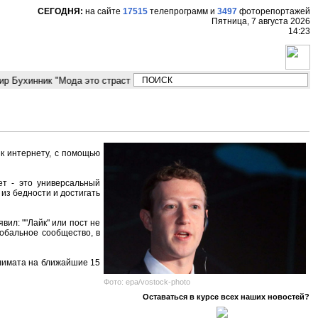
СЕГОДНЯ:
на сайте
17515
телепрограмм
и
3497
фоторепортажей
Пятница, 7 августа 2026
14:23
 Бухинник "Мода это страсть мужественных людей"
Сбербанк надеет
к интернету, с помощью
ет - это универсальный
из бедности и достигать
ил: ""Лайк" или пост не
лобальное сообщество, в
лимата на ближайшие 15
Фото: epa/vostock-photo
Оставаться в курсе всех наших новостей?