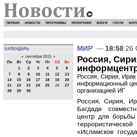
ПЕРВАЯ
НОВОСТИ
ПРОГРАММЫ
РЕПОРТАЖИ
БЛОГИ
ГОСТИ
ФОТ
МИР
—
18:58
26 
КАЛЕНДАРЬ
Россия, Сири
«
сентября 2015
»
Пн
Вт
Ср
Чт
Пт
Сб
Вс
информцентр
1
2
3
4
5
6
7
8
9
10
11
12
13
Россия, Сирия, Ирак
14
15
16
17
18
19
20
информационный цен
21
22
23
24
25
26
27
организацией ИГ
28
29
30
Россия, Сирия, И
Багдаде совмест
центр для борьбы
террористичес
«Исламское госуда