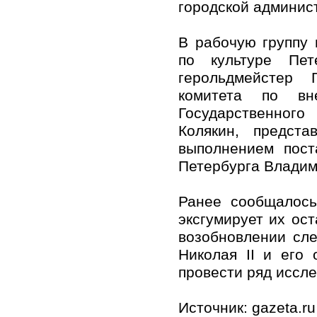
городской админис
В рабочую группу 
по культуре Пет
герольдмейстер 
комитета по вн
Государственног
Колякин, предста
выполнением пост
Петербурга Владим
Ранее сообщалось
эксгумирует их ос
возобновлении сле
Николая II и его 
провести ряд иссл
Источник: gazeta.ru