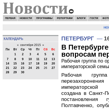
ПЕРВАЯ
НОВОСТИ
ПРОГРАММЫ
РЕПОРТАЖИ
БЛОГИ
ГОСТИ
ФОТ
НОВ
ПЕТЕРБУРГ
—
1
КАЛЕНДАРЬ
В Петербурге
«
сентября 2015
»
Пн
Вт
Ср
Чт
Пт
Сб
Вс
вопросам пе
1
2
3
4
5
6
7
8
9
10
11
12
13
Рабочая группа по о
14
15
16
17
18
19
20
императорской семь
21
22
23
24
25
26
27
28
29
30
Рабочая групп
перезахоронени
императорской
создана в Санкт-П
постановления г
Полтавченко, опуб