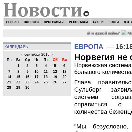
ПЕРВАЯ
НОВОСТИ
ПРОГРАММЫ
РЕПОРТАЖИ
БЛОГИ
ГОСТИ
ФОТ
 "Мир как никогда близко стоит к угрозе третьей мировой войны"
Моде
ЕВРОПА
—
16:1
КАЛЕНДАРЬ
Норвегия не
«
сентября 2015
»
Пн
Вт
Ср
Чт
Пт
Сб
Вс
Норвежская система
1
2
3
4
5
6
большого количеств
7
8
9
10
11
12
13
14
15
16
17
18
19
20
Глава правитель
21
22
23
24
25
26
27
28
29
30
Сульберг заяви
система соцз
справиться с 
количества беженц
"Мы, безусловно,