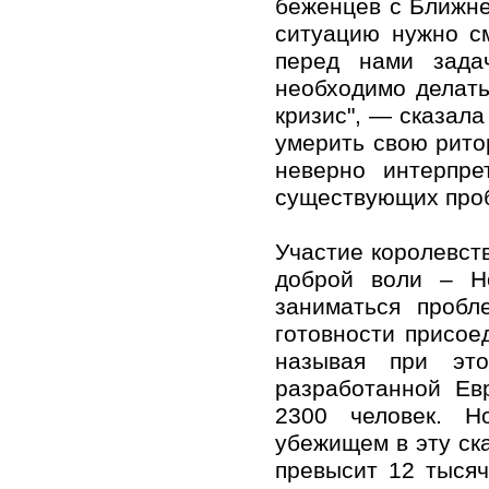
беженцев с Ближне
ситуацию нужно с
перед нами зада
необходимо делать
кризис", — сказал
умерить свою ритор
неверно интерпр
существующих проб
Участие королевст
доброй воли – Н
заниматься проб
готовности присое
называя при это
разработанной Ев
2300 человек. Н
убежищем в эту ск
превысит 12 тысяч