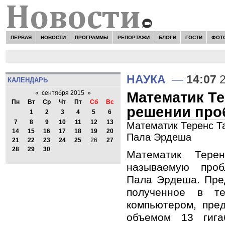
ПЕРВАЯ
НОВОСТИ
ПРОГРАММЫ
РЕПОРТАЖИ
БЛОГИ
ГОСТИ
ФОТ
Н
НАУКА
—
14:07
2
КАЛЕНДАРЬ
Математик Те
«
сентября 2015
»
Пн
Вт
Ср
Чт
Пт
Сб
Вс
решении про
1
2
3
4
5
6
7
8
9
10
11
12
13
Математик Теренс Т
14
15
16
17
18
19
20
Пала Эрдеша
21
22
23
24
25
26
27
28
29
30
Математик Тер
называемую проб
Пала Эрдеша. Пре
полученное в т
компьютером, пре
объемом 13 гига