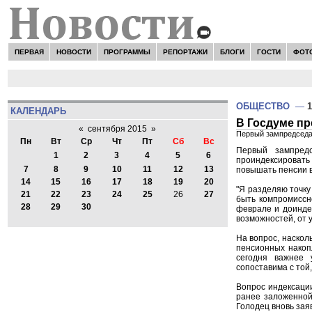
ПЕРВАЯ
НОВОСТИ
ПРОГРАММЫ
РЕПОРТАЖИ
БЛОГИ
ГОСТИ
ФОТ
ОБЩЕСТВО
—
1
КАЛЕНДАРЬ
В Госдуме п
«
сентября 2015
»
Первый зампредседа
Пн
Вт
Ср
Чт
Пт
Сб
Вс
Первый зампред
1
2
3
4
5
6
проиндексировать
7
8
9
10
11
12
13
повышать пенсии в
14
15
16
17
18
19
20
"Я разделяю точку
21
22
23
24
25
26
27
быть компромиссн
28
29
30
феврале и доинде
возможностей, от 
На вопрос, наскол
пенсионных накопл
сегодня важнее 
сопоставима с той,
Вопрос индексаци
ранее заложенной
Голодец вновь зая