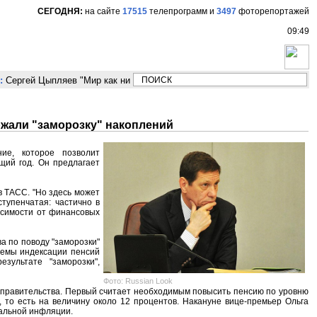
СЕГОДНЯ:
на сайте
17515
телепрограмм
и
3497
фоторепортажей
09:49
Сергей Цыпляев "Мир как никогда близко стоит к угрозе третьей мирово
жали "заморозку" накоплений
ие, которое позволит
щий год. Он предлагает
в ТАСС. "Но здесь может
тупенчатая: частично в
исимости от финансовых
а по поводу "заморозки"
блемы индексации пенсий
зультате "заморозки",
Фото: Russian Look
правительства. Первый считает необходимым повысить пенсию по уровню
 то есть на величину около 12 процентов. Накануне вице-премьер Ольга
еальной инфляции.