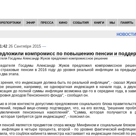
ОРЕПОРТАЖИ
ЭФИР
ПРЕССА
КИНО
СОБЫТИЯ
КНИГИ
МЫ
ПАМЯТЬ
НОВОСТИ:
1:42
26 Сентября 2015
—
редложили компромисс по повышению пенсии и поддер
теля Госдумы Александр Жуков предложил компромиссное решение
седателя Госдумы Александр Жуков предложил компромиссное решен
 страховые пенсии в 2016 году до уровня реальной инфляции за предыду
 два этапа.
 зрения, что индексация должна быть по реальной инфляции", - сказал Жуко
ое решение, например, не однократная индексация в начале года, а двухс
ксация до полной суммы инфляции возможна где-то в середине года, в зав
уровня доходов Пенсионного фонда", - сообщил он.
ько в этом контексте допустимо предложение социального блока правительств
ений, первый вице-спикер подтвердил, что, на его взгляд, "решение про
увеличения пенсионных накоплений". "Сумма, которая получается в ре
 которая требуется (для индексации)", - пояснил он.
и пенсий является предметом спора между Минфином и социальным блоком 
 инфляции в четыре процента, второй - по уровню фактической инфляции,
вила, что соцблок кабинета министра настаивает на индексации пенсий по р