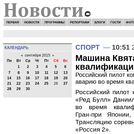
ПЕРВАЯ
НОВОСТИ
ПРОГРАММЫ
РЕПОРТАЖИ
БЛОГИ
ГОСТИ
ФОТ
СПОРТ
—
10:51
2
КАЛЕНДАРЬ
Машина Квят
«
сентября 2015
»
Пн
Вт
Ср
Чт
Пт
Сб
Вс
квалификаци
1
2
3
4
5
6
7
8
9
10
11
12
13
Российский пилот к
14
15
16
17
18
19
20
аварию во время кв
21
22
23
24
25
26
27
28
29
30
Российский пилот
«Ред Булл» Даниил
во время квалиф
Гран-при Японии,
Трансляцию соревн
«Россия 2».