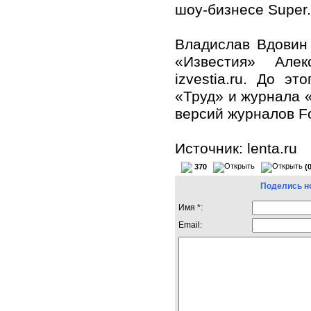
шоу-бизнесе Super
Владислав Вдовин 
«Известия» Але
izvestia.ru. До э
«Труд» и журнала «
версий журналов F
Источник: lenta.ru
370
(
Поделись н
Имя *:
Email: