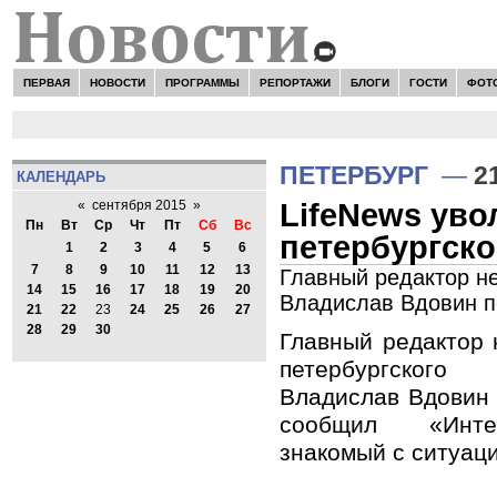
ПЕРВАЯ
НОВОСТИ
ПРОГРАММЫ
РЕПОРТАЖИ
БЛОГИ
ГОСТИ
ФОТ
ПЕТЕРБУРГ
—
2
КАЛЕНДАРЬ
LifeNews ув
«
сентября 2015
»
Пн
Вт
Ср
Чт
Пт
Сб
Вс
петербургско
1
2
3
4
5
6
7
8
9
10
11
12
13
Главный редактор не
14
15
16
17
18
19
20
Владислав Вдовин п
21
22
23
24
25
26
27
28
29
30
Главный редактор
петербургского
Владислав Вдовин 
сообщил «Инте
знакомый с ситуац