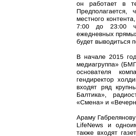
он работает в т
Предполагается, 
местного контента
7:00 до 23:00 ч
ежедневных прямых
будет выводиться п
В начале 2015 го
медиагруппа» (БМГ
основателя комп
гендиректор холд
входят ряд крупн
Балтика», радио
«Смена» и «Вечерн
Араму Габрелянову
LifeNews и однои
также входят газе