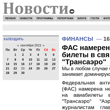
ПЕРВАЯ
НОВОСТИ
ПРОГРАММЫ
РЕПОРТАЖИ
БЛОГИ
ГОСТИ
ФОТ
ФИНАНСЫ
—
16
КАЛЕНДАРЬ
ФАС намерена
«
сентября 2015
»
Пн
Вт
Ср
Чт
Пт
Сб
Вс
билеты в свя
1
2
3
4
5
6
"Трансаэро"
7
8
9
10
11
12
13
14
15
16
17
18
19
20
Мы в любом случае б
21
22
23
24
25
26
27
28
29
30
занимает доминирую
Федеральная ант
(ФАС) намерена не
на авиабилеты 
"Трансаэро" "Аэ
журналистам гла