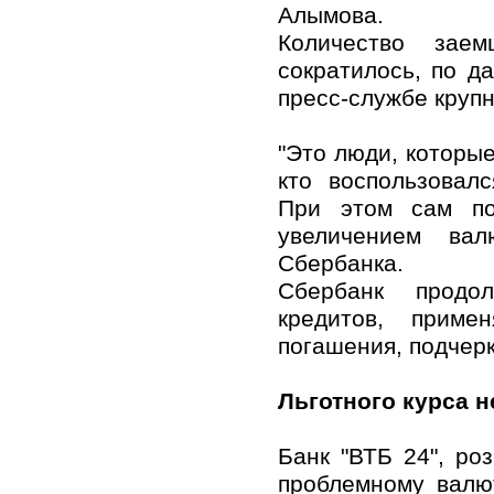
Алымова.
Количество зае
сократилось, по д
пресс-службе круп
"Это люди, которые
кто воспользовал
При этом сам по
увеличением вал
Сбербанка.
Сбербанк продол
кредитов, приме
погашения, подчер
Льготного курса н
Банк "ВТБ 24", ро
проблемному валю