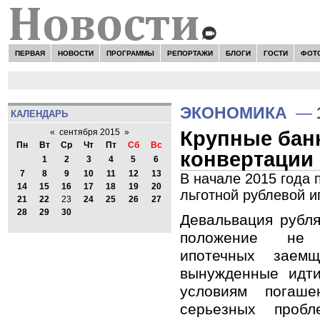
ПЕРВАЯ
НОВОСТИ
ПРОГРАММЫ
РЕПОРТАЖИ
БЛОГИ
ГОСТИ
ФОТ
ЭКОНОМИКА
—
КАЛЕНДАРЬ
Крупные бан
«
сентября 2015
»
Пн
Вт
Ср
Чт
Пт
Сб
Вс
конвертации 
1
2
3
4
5
6
7
8
9
10
11
12
13
В начале 2015 года
14
15
16
17
18
19
20
льготной рублевой и
21
22
23
24
25
26
27
28
29
30
Девальвация рубля
положение не 
ипотечных заем
вынужденные идт
условиям погаше
серьезных проб