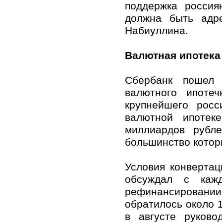
поддержка россия
должна быть адре
Набиуллина.
Валютная ипотека
Сбербанк пошел 
валютного ипоте
крупнейшего росс
валютной ипотек
миллиардов рубл
большинство котор
Условия конвертац
обсуждал с каж
рефинансировании
обратилось около 
в августе руково