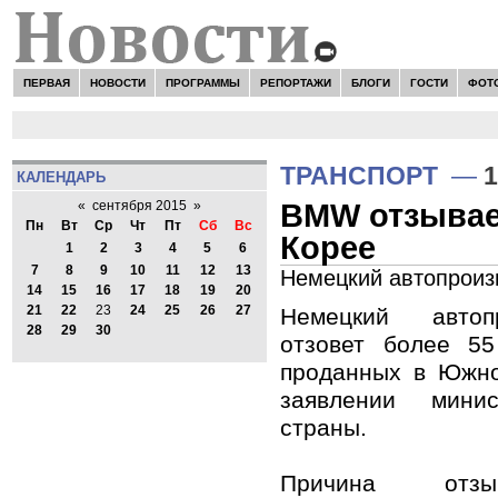
ПЕРВАЯ
НОВОСТИ
ПРОГРАММЫ
РЕПОРТАЖИ
БЛОГИ
ГОСТИ
ФОТ
ТРАНСПОРТ
—
1
КАЛЕНДАРЬ
BMW отзывае
«
сентября 2015
»
Пн
Вт
Ср
Чт
Пт
Сб
Вс
Корее
1
2
3
4
5
6
7
8
9
10
11
12
13
Немецкий автопроиз
14
15
16
17
18
19
20
21
22
23
24
25
26
27
Немецкий авто
28
29
30
отзовет более 55
проданных в Южно
заявлении минис
страны.
Причина от