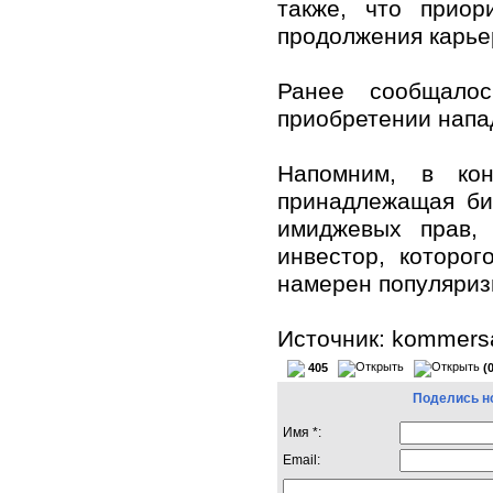
также, что приор
продолжения карье
Ранее сообщало
приобретении напа
Напомним, в кон
принадлежащая би
имиджевых прав, 
инвестор, которог
намерен популяриз
Источник: kommersa
405
(
Поделись н
Имя *:
Email: