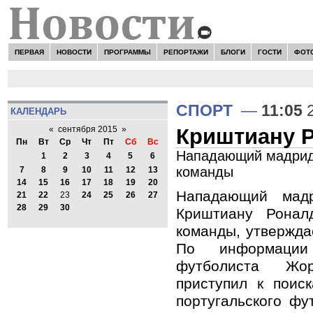
ПЕРВАЯ
НОВОСТИ
ПРОГРАММЫ
РЕПОРТАЖИ
БЛОГИ
ГОСТИ
ФОТ
СПОРТ
—
11:05
2
КАЛЕНДАРЬ
Криштиану Р
«
сентября 2015
»
Пн
Вт
Ср
Чт
Пт
Сб
Вс
Нападающий мадридс
1
2
3
4
5
6
команды
7
8
9
10
11
12
13
14
15
16
17
18
19
20
Нападающий мад
21
22
23
24
25
26
27
28
29
30
Криштиану Ронал
команды, утвержда
По информации
футболиста Ж
приступил к поис
португальского фу