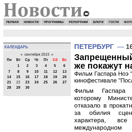
ПЕРВАЯ
НОВОСТИ
ПРОГРАММЫ
РЕПОРТАЖИ
БЛОГИ
ГОСТИ
ФОТ
ПЕТЕРБУРГ
—
1
КАЛЕНДАРЬ
Запрещенный
«
сентября 2015
»
Пн
Вт
Ср
Чт
Пт
Сб
Вс
же покажут н
1
2
3
4
5
6
7
8
9
10
11
12
13
Фильм Гаспара Ноэ 
14
15
16
17
18
19
20
кинофестивале "Посл
21
22
23
24
25
26
27
28
29
30
Фильм Гаспара
которому Минист
отказало в прокат
за обилия сцен
характера, вс
международно