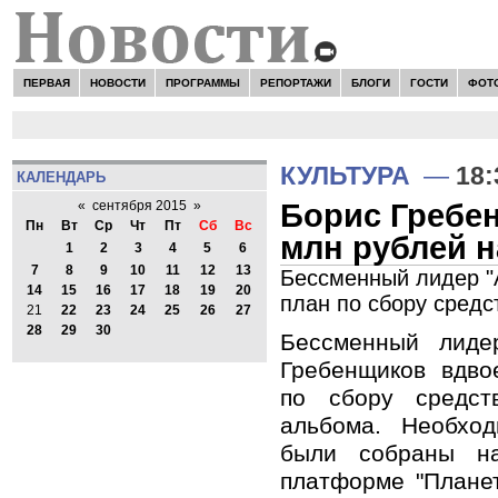
ПЕРВАЯ
НОВОСТИ
ПРОГРАММЫ
РЕПОРТАЖИ
БЛОГИ
ГОСТИ
ФОТ
КУЛЬТУРА
—
18:
КАЛЕНДАРЬ
Борис Гребен
«
сентября 2015
»
Пн
Вт
Ср
Чт
Пт
Сб
Вс
млн рублей н
1
2
3
4
5
6
7
8
9
10
11
12
13
Бессменный лидер "
14
15
16
17
18
19
20
план по сбору средс
21
22
23
24
25
26
27
28
29
30
Бессменный лиде
Гребенщиков вдво
по сбору средст
альбома. Необхо
были собраны на
платформе "Планет