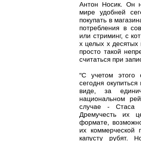
Антон Носик. Он 
мире удобней сег
покупать в магази
потребления в со
или стриминг, с к
х целых х десятых 
просто такой непр
считаться при зап
"С учетом этого
сегодня окупиться
виде, за едини
национальном рей
случае - Стаса 
Дремучесть их ц
формате, возможно
их коммерческой 
капусту рубят. 