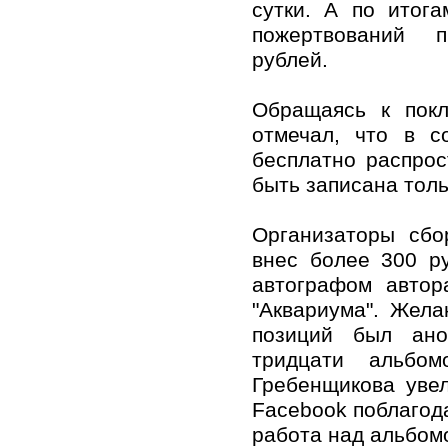
сутки. А по итог
пожертвований 
рублей.
Обращаясь к пок
отмечал, что в с
бесплатно распрос
быть записана тол
Организаторы сбо
внес более 300 р
автографом автор
"Аквариума". Жела
позиций был ано
тридцати альбо
Гребенщикова уве
Facebook поблагода
работа над альбомо