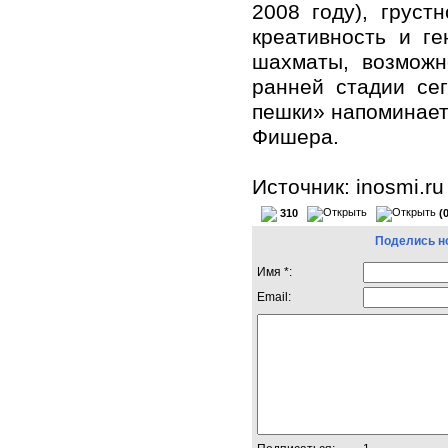
2008 году), груст
креативность и г
шахматы, возможн
ранней стадии се
пешки» напоминает
Фишера.
Источник: inosmi.ru
310
(
Поделись н
Имя *:
Email: