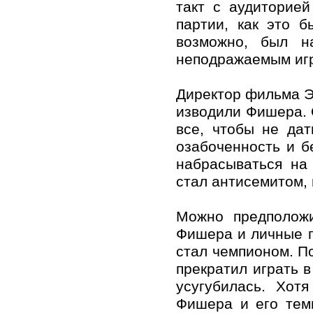
такт с аудиторие
партии, как это б
возможно, был н
неподражаемым иг
Директор фильма Эд
изводили Фишера. 
все, чтобы не да
озабоченность и б
набрасываться на
стал антисемитом, 
Можно предположи
Фишера и личные по
стал чемпионом. П
прекратил играть 
усугубилась. Хот
Фишера и его тем