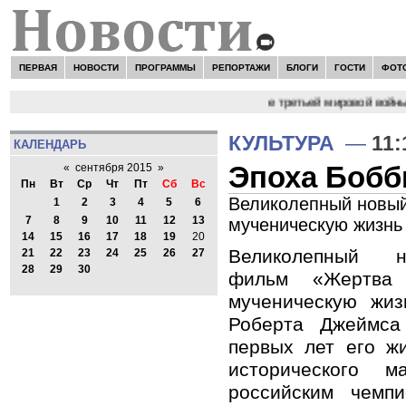
ПЕРВАЯ
НОВОСТИ
ПРОГРАММЫ
РЕПОРТАЖИ
БЛОГИ
ГОСТИ
ФОТ
ыпляев "Мир как никогда близко стоит к угрозе третьей мировой войны"
КУЛЬТУРА
—
11:
КАЛЕНДАРЬ
Эпоха Бобб
«
сентября 2015
»
Пн
Вт
Ср
Чт
Пт
Сб
Вс
Великолепный новый
1
2
3
4
5
6
7
8
9
10
11
12
13
мученическую жизнь
14
15
16
17
18
19
20
Великолепный н
21
22
23
24
25
26
27
28
29
30
фильм «Жертва 
мученическую жиз
Роберта Джеймс
первых лет его ж
исторического 
российским чемп