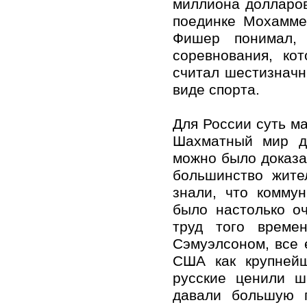
миллиона долларов
поединке Мохамме
Фишер понимал, 
соревнования, ко
считал шестизнач
виде спорта.
Для России суть ма
Шахматный мир д
можно было доказа
большинство жите
знали, что коммун
было настолько о
труд того време
Сэмуэлсоном, все 
США как крупнейш
русские ценили ш
давали большую 