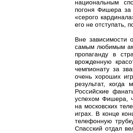
национальным спо
погоня Фишера за
«серого кардинала
его не отступать, п
Вне зависимости 
самым любимым ам
пропаганду в стр
врожденную красо
чемпионату за зв
очень хороших иг
результат, когда 
Российские фанат
успехом Фишера, 
на московских тел
играх. В конце ко
телефонную трубку
Спасский отдал в