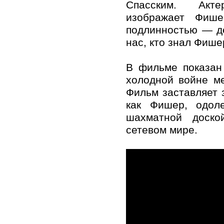
Спасским. Акт
изображает Фише
подлинностью — де
нас, кто знал Фише
В фильме показан
холодной войне м
Фильм заставляет з
как Фишер, одол
шахматной доско
сетевом мире.