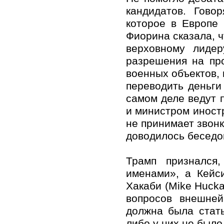
кандидатов. Гов
которое в Европе
Фиорина сказала, ч
верховному лидер
разрешения на пр
военных объектов,
переводить деньги 
самом деле ведут
и министром инос
не принимает звонк
доводилось беседо
Трамп признался
именами», а Кейси
Хакаби (Mike Hucka
вопросов внешней
должна была стат
либо у них не было