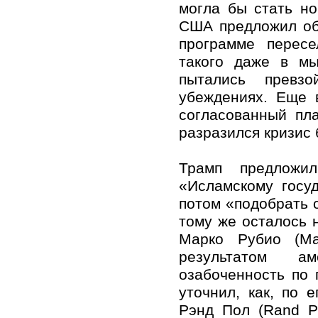
могла бы стать н
США предложил об
программе пересе
такого даже в мы
пытались превзо
убеждениях. Еще 
согласованный пл
разразился кризис 
Трамп предложи
«Исламскому госуд
потом «подобрать о
тому же осталось 
Марко Рубио (Ma
результатом а
озабоченность по 
уточнил, как, по 
Рэнд Пол (Rand P