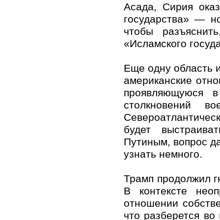
Асада, Сирия ока
государства» — н
чтобы разъяснит
«Исламского госуда
Еще одну область 
американские отно
проявляющуюся в
столкновений во
Североатлантичес
будет выстраива
Путиным, вопрос да
узнать немного.
Трамп продолжил гн
В контексте неоп
отношении собстве
что разберется во