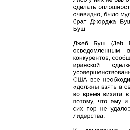
сделать оплошност
очевидно, было му
брат Джорджа Бу
Буш
Джеб Буш (Jeb B
осведомленным 
конкурентов, сооб
иранской сдел
усовершенствован
США все необходи
«должны взять в с
во время визита в
потому, что ему 
сих пор не удалос
лидерства.