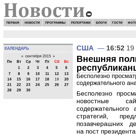
ПЕРВАЯ
НОВОСТИ
ПРОГРАММЫ
РЕПОРТАЖИ
БЛОГИ
ГОСТИ
ФОТ
США
—
16:52
19 
КАЛЕНДАРЬ
Внешняя пол
«
сентября 2015
»
Пн
Вт
Ср
Чт
Пт
Сб
Вс
республикан
1
2
3
4
5
6
7
8
9
10
11
12
13
Бесполезно просмат
14
15
16
17
18
19
20
содержательного ана
21
22
23
24
25
26
27
28
29
30
Бесполезно просм
новостные с
содержательного 
стратегий, пр
позавчерашних д
на пост президент