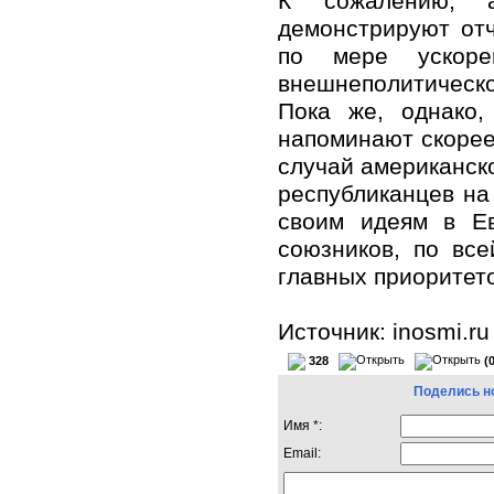
К сожалению, а
демонстрируют от
по мере ускоре
внешнеполитическ
Пока же, однако,
напоминают скорее
случай американск
республиканцев на
своим идеям в Ев
союзников, по все
главных приоритет
Источник: inosmi.ru
328
(
Поделись н
Имя *:
Email: