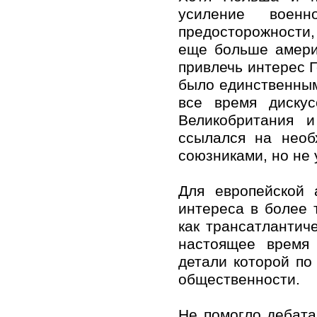
усиление воен
предосторожности,
еще больше амери
привлечь интерес Г
было единственны
все время диску
Великобритания 
ссылался на необ
союзниками, но не 
Для европейской 
интереса в более 
как трансатлантич
настоящее время 
детали которой п
общественности.
Не помогло дебата