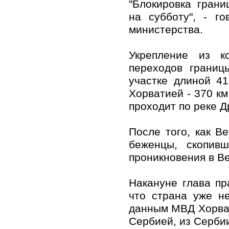
"Блокировка гран
на субботу", - г
министерства.
Укрепление из к
переходов границ
участке длиной 4
Хорватией - 370 к
проходит по реке Д
После того, как В
беженцы, скопив
проникновения в В
Накануне глава п
что страна уже н
данным МВД Хорвати
Сербией, из Сербии