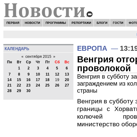
ПЕРВАЯ
НОВОСТИ
ПРОГРАММЫ
РЕПОРТАЖИ
БЛОГИ
ГОСТИ
ФОТ
Н
ЕВРОПА
—
13:1
КАЛЕНДАРЬ
Венгрия отго
«
сентября 2015
»
Пн
Вт
Ср
Чт
Пт
Сб
Вс
проволокой
1
2
3
4
5
6
7
8
9
10
11
12
13
Венгрия в субботу з
14
15
16
17
18
19
20
заграждением из ко
21
22
23
24
25
26
27
страны
28
29
30
Венгрия в субботу
границы с Хорват
колючей пров
министерство обор