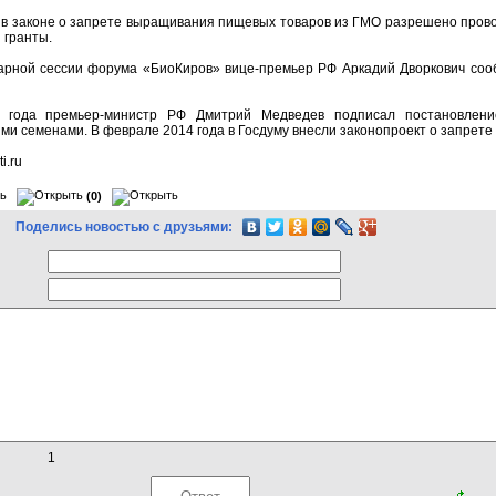
 в законе о запрете выращивания пищевых товаров из ГМО разрешено провод
 гранты.
арной сессии форума «БиоКиров» вице-премьер РФ Аркадий Дворкович сооб
 года премьер-министр РФ Дмитрий Медведев подписал постановление
и семенами. В феврале 2014 года в Госдуму внесли законопроект о запрет
i.ru
(0)
Поделись новостью с друзьями:
1