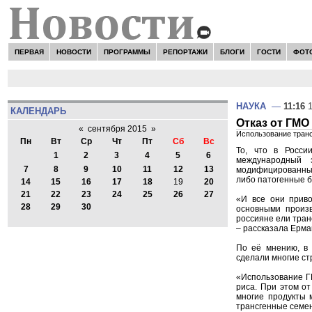
ПЕРВАЯ
НОВОСТИ
ПРОГРАММЫ
РЕПОРТАЖИ
БЛОГИ
ГОСТИ
ФОТ
НАУКА
—
11:16
1
КАЛЕНДАРЬ
Отказ от ГМО
«
сентября 2015
»
Использование транс
Пн
Вт
Ср
Чт
Пт
Сб
Вс
То, что в Росси
1
2
3
4
5
6
международный э
7
8
9
10
11
12
13
модифицированные
либо патогенные б
14
15
16
17
18
19
20
21
22
23
24
25
26
27
«И все они приво
28
29
30
основными произв
россияне ели тран
– рассказала Ерма
По её мнению, в 
сделали многие ст
«Использование ГМ
риса. При этом от
многие продукты 
трансгенные семен