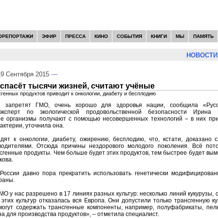
ОРЕПОРТАЖИ
ЭФИР
ПРЕССА
КИНО
СОБЫТИЯ
КНИГИ
МЫ
ПАМЯТЬ
НОВОСТИ:
9 Сентября 2015
—
 спасёт тысячи жизней, считают учёные
генных продуктов приводит к онкологии, диабету и бесплодию
и запретят ГМО, очень хорошо для здоровья нации, сообщила «Русс
ксперт по экологической продовольственной безопасности Ирина Е
 организмы получают с помощью несовершенных технологий – в них при
актерии, уточнила она.
дят к онкологии, диабету, ожирению, бесплодию, что, кстати, доказано
одителями. Отсюда причины нездорового молодого поколения. Всё пото
сгенные продукты. Чем больше будет этих продуктов, тем быстрее будет вы
кова.
России давно пора прекратить использовать генетически модифицирован
раны.
О у нас разрешено в 17 линиях разных культур: несколько линий кукурузы, с
 этих культур отказалась вся Европа. Они допустили только трансгенную ку
могут содержать трансгенные компоненты, например, полуфабрикаты, пел
а для производства продуктов», – отметила специалист.