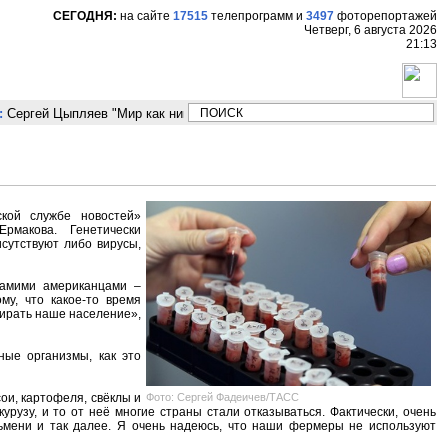
СЕГОДНЯ:
на сайте
17515
телепрограмм
и
3497
фоторепортажей
Четверг, 6 августа 2026
21:13
Сергей Цыпляев "Мир как никогда близко стоит к угрозе третьей мировой
кой службе новостей»
рмакова. Генетически
сутствуют либо вирусы,
 самими американцами –
му, что какое-то время
мирать наше население»,
ные организмы, как это
Фото: Сергей Фадеичев/ТАСС
ои, картофеля, свёклы и
курузу, и то от неё многие страны стали отказываться. Фактически, очень
ьмени и так далее. Я очень надеюсь, что наши фермеры не используют