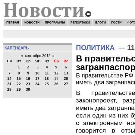
ПЕРВАЯ
НОВОСТИ
ПРОГРАММЫ
РЕПОРТАЖИ
БЛОГИ
ГОСТИ
ФОТ
ПОЛИТИКА
—
11
КАЛЕНДАРЬ
В правительс
«
сентября 2015
»
Пн
Вт
Ср
Чт
Пт
Сб
Вс
загранпаспор
1
2
3
4
5
6
7
8
9
10
11
12
13
В правительстве РФ
14
15
16
17
18
19
20
иметь два загранпас
21
22
23
24
25
26
27
28
29
30
В правительст
законопроект, ра
иметь два загранпа
если один из них б
с электронным но
говорится в отзы