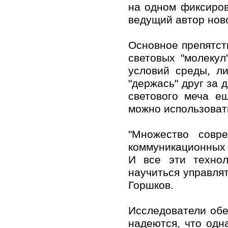
на одном фиксиров
ведущий автор нов
Основное препятст
световых "молеку
условий среды, л
"держась" друг за 
светового меча е
можно использоват
"Множество совр
коммуникационных 
И все эти технол
научиться управля
Горшков.
Исследователи обе
надеются, что одн