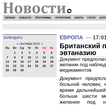
ПЕРВАЯ
НОВОСТИ
ПРОГРАММЫ
РЕПОРТАЖИ
БЛОГИ
ГОСТИ
ФОТ
ЕВРОПА
—
17:0
КАЛЕНДАРЬ
Британский п
«
сентября 2015
»
Пн
Вт
Ср
Чт
Пт
Сб
Вс
эвтаназию
1
2
3
4
5
6
7
8
9
10
11
12
13
Документ предполага
14
15
16
17
18
19
20
желании под наблюд
21
22
23
24
25
26
27
медикаментов
28
29
30
Документ предпол
больной человек, 
время дальнейшей
больше шести м
желании под н