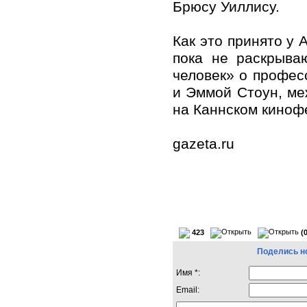
Брюсу Уиллису.
Как это принято у 
пока не раскрыва
человек» о профес
и Эммой Стоун, ме
на Каннском киноф
gazeta.ru
423
(
Поделись н
Имя *:
Email: