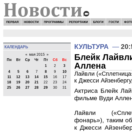
ПЕРВАЯ
НОВОСТИ
ПРОГРАММЫ
РЕПОРТАЖИ
БЛОГИ
ГОСТИ
ФОТ
КУЛЬТУРА
—
20:
КАЛЕНДАРЬ
Блейк Лайвл
«
мая 2015
»
Пн
Вт
Ср
Чт
Пт
Сб
Вс
Аллена
1
2
3
4
5
6
7
8
9
10
Лайвли («Сплетница
11
12
13
14
15
16
17
к Джесси Айзенбергу
18
19
20
21
22
23
24
25
26
27
28
29
30
31
Актриса Блейк Лай
фильме Вуди Аллен
Лайвли («Спле
фонарь»), таким о
к Джесси Айзенбер