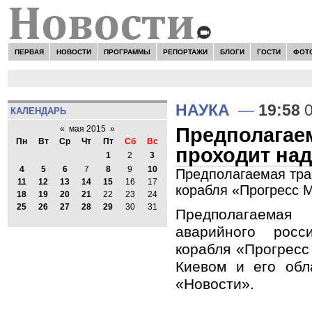
ПЕРВАЯ
НОВОСТИ
ПРОГРАММЫ
РЕПОРТАЖИ
БЛОГИ
ГОСТИ
ФОТ
НАУКА
—
19:58
0
КАЛЕНДАРЬ
Предполагаем
«
мая 2015
»
Пн
Вт
Ср
Чт
Пт
Сб
Вс
проходит на
1
2
3
4
5
6
7
8
9
10
Предполагаемая трае
11
12
13
14
15
16
17
корабля «Прогресс 
18
19
20
21
22
23
24
25
26
27
28
29
30
31
Предполагаемая
аварийного росси
корабля «Прогресс
Киевом и его обл
«Новости».