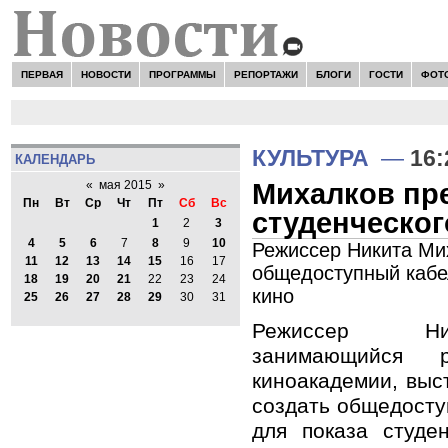
ПЕРВАЯ
НОВОСТИ
ПРОГРАММЫ
РЕПОРТАЖИ
БЛОГИ
ГОСТИ
ФОТ
КУЛЬТУРА
—
16:
КАЛЕНДАРЬ
Михалков пре
«
мая 2015
»
Пн
Вт
Ср
Чт
Пт
Сб
Вс
студенческог
1
2
3
4
5
6
7
8
9
10
Режиссер Никита Ми
11
12
13
14
15
16
17
общедоступный кабел
18
19
20
21
22
23
24
кино
25
26
27
28
29
30
31
Режиссер Ни
занимающийся 
киноакадемии, выс
создать общедосту
для показа студе