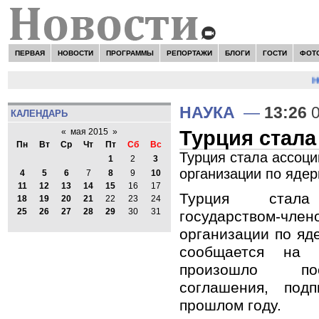
ПЕРВАЯ
НОВОСТИ
ПРОГРАММЫ
РЕПОРТАЖИ
БЛОГИ
ГОСТИ
ФОТ
НО
НАУКА
—
13:26
0
КАЛЕНДАРЬ
Турция стал
«
мая 2015
»
Пн
Вт
Ср
Чт
Пт
Сб
Вс
Турция стала ассоц
1
2
3
организации по яде
4
5
6
7
8
9
10
11
12
13
14
15
16
17
Турция стала 
18
19
20
21
22
23
24
25
26
27
28
29
30
31
государством-ч
организации по яд
сообщается на
произошло по
соглашения, под
прошлом году.