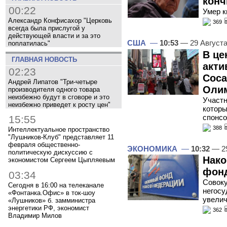
конч
00:22
Умер 
Александр Конфисахор "Церковь
369
всегда была прислугой у
действующей власти и за это
США
—
10:53
— 29 Август
поплатилась"
В це
ГЛАВНАЯ НОВОСТЬ
акти
02:23
Coca
Андрей Липатов "Три-четыре
Олим
производителя одного товара
неизбежно будут в сговоре и это
Участн
неизбежно приведет к росту цен"
которы
спонсо
15:55
388
Интеллектуальное пространство
"Лушников-Клуб" представляет 11
февраля общественно-
ЭКОНОМИКА
—
10:32
— 29
политическую дискуссию с
Нако
экономистом Сергеем Цыпляевым
фонд
03:34
Совоку
Сегодня в 16:00 на телеканале
негосу
«Фонтанка.Офис» в ток-шоу
увелич
«Лушников» б. замминистра
энергетики РФ, экономист
362
Владимир Милов