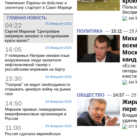
крок
Чемпионат Европы по бобслею и
Польз
скелетону стартует в Санкт-Морице
беспр
ГЛАВНАЯ НОВОСТЬ
338
04:22
05 Февраля 2016
ПОЛИТИКА
—
15:11
— 29 А
Сергей Миронов "Центробанк
напрямую виноват в сегодняшнем
Миха
курсе валют"
всем
16:05
04 Февраля 2016
Моск
У побережья Нигерии неизвестные
канд
вооруженные люди захватили
нефтеналивной танкер с
«Если 
российскими моряками на борту
пятеры
конста
15:30
04 Февраля 2016
330
"Газпром" не видит необходимости
открывать ценовую войну на рынке
газа
ОБЩЕСТВО
—
14:57
— 29 
Жир
14:50
04 Февраля 2016
пере
Миронов призвал ликвидировать
микрофинансовые организации в
Влади
России
удачны
11:00
04 Февраля 2016
377
Россия сделала европейскую