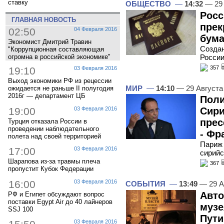
ставку
ОБЩЕСТВО
—
14:32
— 29 
Росс
ГЛАВНАЯ НОВОСТЬ
прек
02:50
04 Февраля 2016
бума
Экономист Дмитрий Травин
Создан
"Коррупционная составляющая
огромна в российской экономике"
Росси
357
19:10
03 Февраля 2016
Выход экономики РФ из рецессии
МИР
—
14:10
— 29 Августа
ожидается не раньше II полугодия
2016г — департамент ЦБ
Поли
19:00
03 Февраля 2016
Сири
прес
Турция отказала России в
проведении наблюдательного
- Фр
полета над своей территорией
Париж 
17:00
03 Февраля 2016
сирий
Шарапова из-за травмы плеча
367
пропустит Кубок Федерации
16:00
03 Февраля 2016
СОБЫТИЯ
—
13:49
— 29 А
Авто
РФ и Египет обсуждают вопрос
поставки Egypt Air до 40 лайнеров
музе
SSJ 100
Пути
03 Февраля 2016