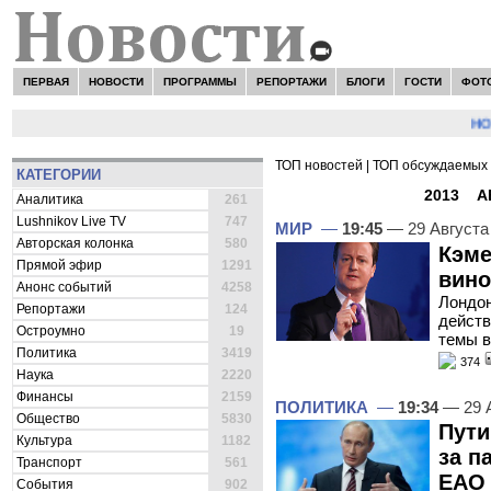
ПЕРВАЯ
НОВОСТИ
ПРОГРАММЫ
РЕПОРТАЖИ
БЛОГИ
ГОСТИ
ФОТ
НОВОСТ
ТОП новостей
|
ТОП обсуждаемых 
КАТЕГОРИИ
ВСЕ НОВОСТИ -
2013
»
А
Аналитика
261
Lushnikov Live TV
747
МИР
—
19:45
— 29 Августа
Авторская колонка
580
Кэме
Прямой эфир
1291
вино
Анонс событий
4258
Лондон
Репортажи
124
действ
Остроумно
19
темы 
Политика
3419
374
Наука
2220
Финансы
2159
ПОЛИТИКА
—
19:34
— 29 
Общество
5830
Пути
Культура
1182
за п
Транспорт
561
ЕАО
События
902