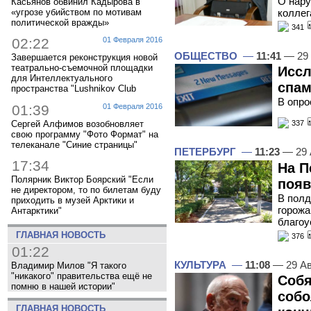
О нару
Касьянов обвинил Кадырова в
коллег
«угрозе убийством по мотивам
политической вражды»
341
02:22
01 Февраля 2016
ОБЩЕСТВО
—
11:41
— 29 
Завершается реконструкция новой
театрально-съемочной площадки
Иссл
для Интеллектуального
спам
пространства "Lushnikov Club
В опро
01:39
01 Февраля 2016
Сергей Алфимов возобновляет
337
свою программу "Фото Формат" на
телеканале "Синие страницы"
ПЕТЕРБУРГ
—
11:23
— 29 
17:34
На П
Полярник Виктор Боярский "Если
появ
не директором, то по билетам буду
В полд
приходить в музей Арктики и
горожа
Антарктики"
благоу
ГЛАВНАЯ НОВОСТЬ
376
01:22
КУЛЬТУРА
—
11:08
— 29 Ав
Владимир Милов "Я такого
"никакого" правительства ещё не
Собя
помню в нашей истории"
собо
ГЛАВНАЯ НОВОСТЬ