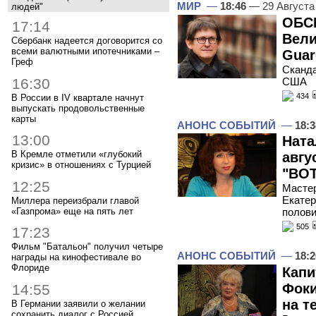
МИР
—
18:46
— 29 Августа
людей"
ОБСЕ
17:14
Вели
Сбербанк надеется договорится со
всеми валютными ипотечниками –
Guar
Греф
Сканда
16:30
США
434
В России в IV квартале начнут
выпускать продовольственные
карты
АНОНС СОБЫТИЙ
—
18:3
13:00
Ната
В Кремле отметили «глубокий
авгу
кризис» в отношениях с Турцией
"ВОТ
12:25
Мастер
Екатер
Миллера переизбрали главой
«Газпрома» еще на пять лет
полов
505
17:23
Фильм "Батальон" получил четыре
АНОНС СОБЫТИЙ
—
18:2
награды на кинофестивале во
Флориде
Капи
Фоки
14:55
на т
В Германии заявили о желании
сохранить диалог с Россией