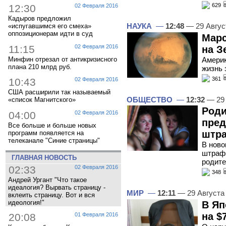
629
12:30
02 Февраля 2016
Кадыров предложил
НАУКА
—
12:48
— 29 Авгус
«испугавшимся его смеха»
оппозиционерам идти в суд
Марс
11:15
02 Февраля 2016
на З
Америк
Минфин отрезал от антикризисного
плана 210 млрд руб.
жизнь 
361
10:43
02 Февраля 2016
США расширили так называемый
ОБЩЕСТВО
—
12:32
— 29 
«список Магнитского»
Роди
04:00
02 Февраля 2016
пред
Все больше и больше новых
штр
программ появляется на
телеканале "Синие страницы"
В ново
штраф
ГЛАВНАЯ НОВОСТЬ
родите
02:33
02 Февраля 2016
348
Андрей Ургант "Что такое
идеалогия? Вырвать страницу -
МИР
—
12:11
— 29 Августа
вклеить страницу. Вот и вся
идеология!"
В Яп
на $
20:08
01 Февраля 2016