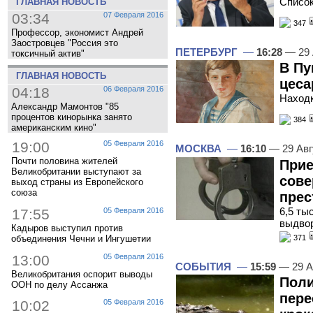
Список
ГЛАВНАЯ НОВОСТЬ
03:34
07 Февраля 2016
347
Профессор, экономист Андрей
Заостровцев "Россия это
ПЕТЕРБУРГ
—
16:28
— 29 
токсичный актив"
В Пу
ГЛАВНАЯ НОВОСТЬ
цеса
04:18
06 Февраля 2016
Находк
Александр Мамонтов "85
процентов кинорынка занято
384
американским кино"
19:00
05 Февраля 2016
МОСКВА
—
16:10
— 29 Авг
Почти половина жителей
Прие
Великобритании выступают за
сове
выход страны из Европейского
союза
прес
6,5 ты
17:55
05 Февраля 2016
выдво
Кадыров выступил против
371
объединения Чечни и Ингушетии
13:00
05 Февраля 2016
СОБЫТИЯ
—
15:59
— 29 А
Великобритания оспорит выводы
Поли
ООН по делу Ассанжа
пере
10:02
05 Февраля 2016