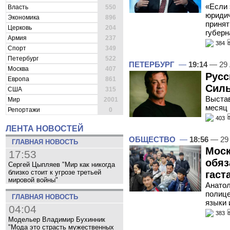
«Если 
Власть
550
юридич
Экономика
896
принят
Церковь
204
губерн
Армия
237
384
Спорт
349
Петербург
522
ПЕТЕРБУРГ
—
19:14
— 29 
Москва
407
Русс
Европа
861
Силь
США
315
Выстав
Мир
2001
месяц
Репортажи
0
403
ЛЕНТА НОВОСТЕЙ
ОБЩЕСТВО
—
18:56
— 29 
ГЛАВНАЯ НОВОСТЬ
Моск
17:53
обяз
Сергей Цыпляев "Мир как никогда
близко стоит к угрозе третьей
гаст
мировой войны"
Анатол
полице
ГЛАВНАЯ НОВОСТЬ
языки 
04:04
383
Модельер Владимир Бухинник
"Мода это страсть мужественных