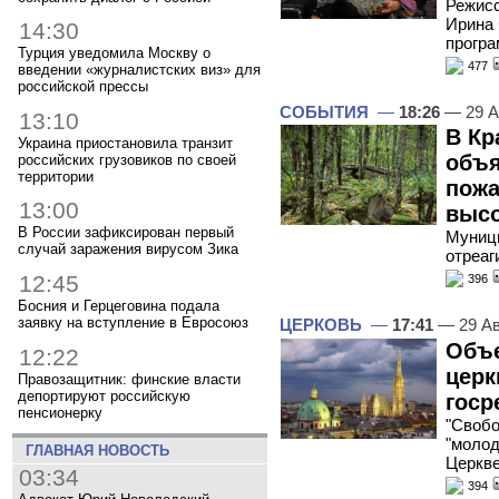
Режисс
Ирина 
14:30
програ
Турция уведомила Москву о
477
введении «журналистских виз» для
российской прессы
СОБЫТИЯ
—
18:26
— 29 А
13:10
В Кр
Украина приостановила транзит
объя
российских грузовиков по своей
территории
пожа
13:00
высо
В России зафиксирован первый
Муници
случай заражения вирусом Зика
отреаг
12:45
396
Босния и Герцеговина подала
заявку на вступление в Евросоюз
ЦЕРКОВЬ
—
17:41
— 29 Ав
Объ
12:22
церк
Правозащитник: финские власти
депортируют российскую
госр
пенсионерку
"Свобо
"молод
ГЛАВНАЯ НОВОСТЬ
Церкве
03:34
394