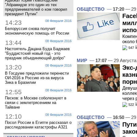
Адвокат Юрий Новолодский
"Абрамидзе это один из тех
ОБЩЕСТВО
—
17:20
— 29 
предпринимателей о ком говорил
президент Путин"
Face
14:23
08 Февраля 2016
милл
Белоруссия снова получит
испо
экономическую помощь от России
Компен
около 
13:44
08 Февраля 2016
547
Настоятель Дацана Буда Бадмаев
"Буддистский новый год - это
праздник объединяющий добро"
МИР
—
17:07
— 29 Августа
13:20
08 Февраля 2016
Экс-
В Госдуме предложили перенести
казн
ОИ-2016 в Россию из-за вируса
порн
Зика в Бразилии
Девушк
12:55
08 Февраля 2016
коллек
Песков: в Москве соболезнуют в
через 
связи с землетрясением на
522
Тайване
12:10
08 Февраля 2016
ОБЩЕСТВО
—
16:50
— 29 
Посол России в Египте рассказал о
Пути
расследовании катастрофы A321
зако