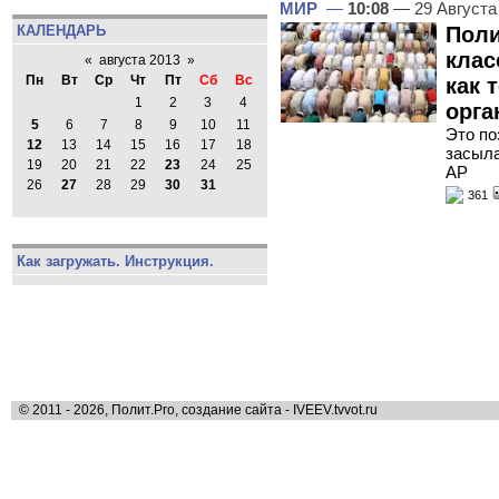
МИР
—
10:08
— 29 Августа
Поли
КАЛЕНДАРЬ
клас
«
августа 2013
»
Пн
Вт
Ср
Чт
Пт
Сб
Вс
как 
1
2
3
4
орга
5
6
7
8
9
10
11
Это по
12
13
14
15
16
17
18
засыла
19
20
21
22
23
24
25
AP
26
27
28
29
30
31
361
Как загружать. Инструкция.
© 2011 - 2026, Полит.Pro, создание сайта - IVEEV.tvvot.ru