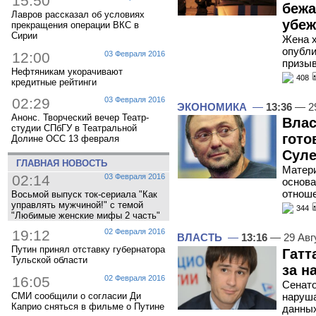
15:50
бежа
Лавров рассказал об условиях
убе
прекращения операции ВКС в
Сирии
Жена 
опубли
12:00
03 Февраля 2016
призыв
Нефтяникам укорачивают
408
кредитные рейтинги
02:29
03 Февраля 2016
ЭКОНОМИКА
—
13:36
— 29
Анонс. Творческий вечер Театр-
Влас
студии СПбГУ в Театральной
гото
Долине ОСС 13 февраля
Суле
ГЛАВНАЯ НОВОСТЬ
Матери
02:14
03 Февраля 2016
основа
отнош
Восьмой выпуск ток-сериала "Как
управлять мужчиной!" с темой
344
"Любимые женские мифы 2 часть"
19:12
02 Февраля 2016
ВЛАСТЬ
—
13:16
— 29 Авг
Путин принял отставку губернатора
Гатт
Тульской области
за н
16:05
02 Февраля 2016
Сенато
СМИ сообщили о согласии Ди
наруша
Каприо сняться в фильме о Путине
данных