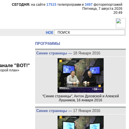
СЕГОДНЯ:
на сайте
17515
телепрограмм
и
3497
фоторепортажей
Пятница, 7 августа 2026
20:49
НОВОСТИ:
Сергей Цыпляев "Мир как никогда близко
ПРОГРАММЫ
Синие страницы —
18 Января 2016
канале "ВОТ!"
торой план»
"Синие страницы", Антон Духовской и Алексей
Лушников, 16 января 2016
Синие страницы —
17 Января 2016