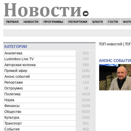
ПЕРВАЯ
НОВОСТИ
ПРОГРАММЫ
РЕПОРТАЖИ
БЛОГИ
ГОСТИ
ФОТ
ТОП новостей
|
ТОП
КАТЕГОРИИ
ВСЕ НОВОСТ
Аналитика
261
Lushnikov Live TV
747
АНОНС СОБЫТИ
Авторская колонка
580
Прямой эфир
1291
Анонс событий
4258
Репортажи
124
Остроумно
19
Политика
3419
Наука
2220
Финансы
2159
Общество
5830
Культура
1182
Транспорт
561
События
902