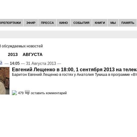
ОРЕПОРТАЖИ
ЭФИР
ПРЕССА
КИНО
СОБЫТИЯ
КНИГИ
МЫ
ПАМЯТЬ
 обсуждаемых новостей
И -
2013
»
АВГУСТА
»
31
Й
—
14:05
— 31 Августа 2013
—
Евгений Лещенко в 18:00, 1 сентября 2013 на теле
Баритон Евгений Лещенко в гостях у Анатолия Тукиша в программе «В
479
оставить комментарий