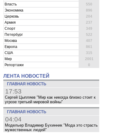
Власть
550
Экономика
896
Церковь
204
Армия
237
Спорт
349
Петербург
522
Москва
407
Европа
861
США
315
Мир
2001
Репортажи
0
ЛЕНТА НОВОСТЕЙ
ГЛАВНАЯ НОВОСТЬ
17:53
Сергей Цыпляев "Мир как никогда близко стоит к
угрозе третьей мировой войны"
ГЛАВНАЯ НОВОСТЬ
04:04
Модельер Владимир Бухинник "Мода это страсть
мужественных людей"